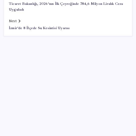
Ticaret Bakanlığı, 2026’nın İlk Çeyreğinde 784,6 Milyon Liralık Ceza
Uyguladı
Next
İzmir’de 8 İlçede Su Kesintisi Uyarısı
SON YAZILAR
Mirasta yeni dönem: Satışta ilk hak değişecek
Türkiye’ye gelen turistler alışveriş yapmadı, saçını
yaptırdı!
Resmi Gazete’de bugün (08.08.2026)