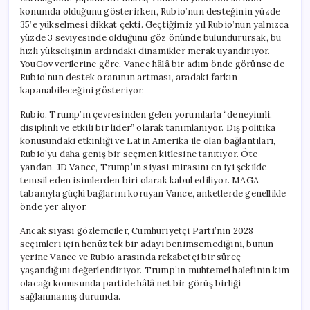
konumda olduğunu gösterirken, Rubio’nun desteğinin yüzde
35’e yükselmesi dikkat çekti. Geçtiğimiz yıl Rubio’nun yalnızca
yüzde 3 seviyesinde olduğunu göz önünde bulundurursak, bu
hızlı yükselişinin ardındaki dinamikler merak uyandırıyor.
YouGov verilerine göre, Vance hâlâ bir adım önde görünse de
Rubio’nun destek oranının artması, aradaki farkın
kapanabileceğini gösteriyor.
Rubio, Trump’ın çevresinden gelen yorumlarla “deneyimli,
disiplinli ve etkili bir lider” olarak tanımlanıyor. Dış politika
konusundaki etkinliği ve Latin Amerika ile olan bağlantıları,
Rubio’yu daha geniş bir seçmen kitlesine tanıtıyor. Öte
yandan, JD Vance, Trump’ın siyasi mirasını en iyi şekilde
temsil eden isimlerden biri olarak kabul ediliyor. MAGA
tabanıyla güçlü bağlarını koruyan Vance, anketlerde genellikle
önde yer alıyor.
Ancak siyasi gözlemciler, Cumhuriyetçi Parti’nin 2028
seçimleri için henüz tek bir adayı benimsemediğini, bunun
yerine Vance ve Rubio arasında rekabetçi bir süreç
yaşandığını değerlendiriyor. Trump’ın muhtemel halefinin kim
olacağı konusunda partide hâlâ net bir görüş birliği
sağlanmamış durumda.