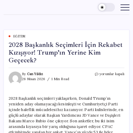
Skip
to
content
EĞITIM
2028 Başkanlık Seçimleri İçin Rekabet
Kızışıyor! Trump’ın Yerine Kim
Geçecek?
2028
By
Can Yıldız
yorumlar kapalı
Başkanlık
26 Nisan 2026
1 Min Read
Seçimleri
İçin
Rekabet
2028 Başkanlık seçimleri yaklaşırken, Donald Trump’ın
Kızışıyor!
yeniden aday olamayacağı kesinleşti ve Cumhuriyetçi Parti
Trump’ın
Yerine
içinde haleflik mücadelesi hız kazanıyor. Parti kulislerinde, en
Kim
güçlü adaylar olarak Başkan Yardımcısı JD Vance ve Dışişleri
Geçecek?
Bakanı Marco Rubio öne çıkıyor. Son anketler, bu iki isim
için
arasında kıyasıya bir yarış olduğuna işaret ediyor. CPAC
etkinliğinde yapılan bir anket, Vance’ın yüzde 53 ile lider