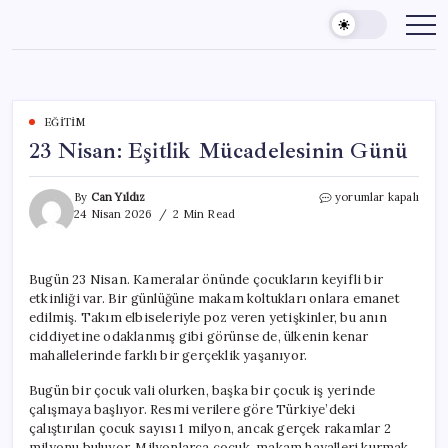
Skip
to
content
EĞITIM
23 Nisan: Eşitlik Mücadelesinin Günü
23
By
Can Yıldız
yorumlar kapalı
Nisan:
24 Nisan 2026
2 Min Read
Eşitlik
Mücadelesinin
Günü
Bugün 23 Nisan. Kameralar önünde çocukların keyifli bir
için
etkinliği var. Bir günlüğüne makam koltukları onlara emanet
edilmiş. Takım elbiseleriyle poz veren yetişkinler, bu anın
ciddiyetine odaklanmış gibi görünse de, ülkenin kenar
mahallelerinde farklı bir gerçeklik yaşanıyor.
Bugün bir çocuk vali olurken, başka bir çocuk iş yerinde
çalışmaya başlıyor. Resmi verilere göre Türkiye’deki
çalıştırılan çocuk sayısı 1 milyon, ancak gerçek rakamlar 2
milyonu buluyor. Milyonlarca çocuk, makam hayalleri kurmak