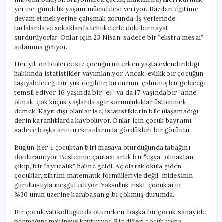
yerine, gündelik yaşam mücadelesi veriyor. Bazıları eğitime
devam etmek yerine çalışmak zorunda. İş yerlerinde,
tarlalarda ve sokaklarda tehlikelerle dolu bir hayat
sürdürüyorlar. Onlar için 23 Nisan, sadece bir “ekstra mesai”
anlamına geliyor.
Her yıl, on binlerce kız çocuğunun erken yaşta evlendirildiği
hakkında istatistikler yayımlanıyor. Ancak, evlilik bir çocuğun
taşıyabileceği bir yük değildir; bu durum, çalınmış bir geleceği
temsil ediyor. 16 yaşında bir “eş” ya da 17 yaşında bir “anne”
olmak, çok küçük yaşlarda ağır sorumluluklar üstlenmek
demek. Kayıt dışı olanlar ise, istatistiklerin bile ulaşamadığı
derin karanlıklarda kayboluyor. Onlar için çocuk bayramı,
sadece başkalarının ekranlarında gördükleri bir görüntü.
Bugün, her 4 çocuktan biri masaya oturduğunda tabağını
dolduramıyor. Beslenme çantası artık bir “eşya” olmaktan
çıkıp, bir “ayrıcalık” haline geldi. Aç olarak okula giden
çocuklar, zihnini matematik formülleriyle değil, midesinin
gurultusuyla meşgul ediyor. Yoksulluk riski, çocukların
%30’unun üzerine karabasan gibi çökmüş durumda.
Bir çocuk vali koltuğunda otururken, başka bir çocuk sanayide
parmağını makineye kaptırıyor. Bir diğeri çocuk yaşta