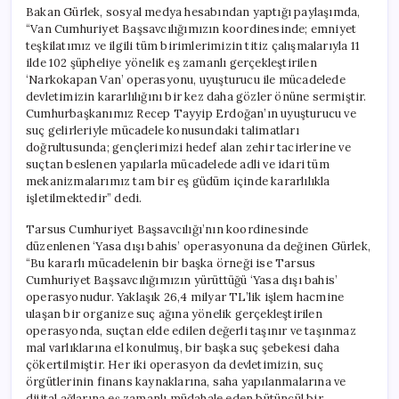
Bakan Gürlek, sosyal medya hesabından yaptığı paylaşımda,
“Van Cumhuriyet Başsavcılığımızın koordinesinde; emniyet
teşkilatımız ve ilgili tüm birimlerimizin titiz çalışmalarıyla 11
ilde 102 şüpheliye yönelik eş zamanlı gerçekleştirilen
‘Narkokapan Van’ operasyonu, uyuşturucu ile mücadelede
devletimizin kararlılığını bir kez daha gözler önüne sermiştir.
Cumhurbaşkanımız Recep Tayyip Erdoğan’ın uyuşturucu ve
suç gelirleriyle mücadele konusundaki talimatları
doğrultusunda; gençlerimizi hedef alan zehir tacirlerine ve
suçtan beslenen yapılarla mücadelede adli ve idari tüm
mekanizmalarımız tam bir eş güdüm içinde kararlılıkla
işletilmektedir” dedi.
Tarsus Cumhuriyet Başsavcılığı’nın koordinesinde
düzenlenen ‘Yasa dışı bahis’ operasyonuna da değinen Gürlek,
“Bu kararlı mücadelenin bir başka örneği ise Tarsus
Cumhuriyet Başsavcılığımızın yürüttüğü ‘Yasa dışı bahis’
operasyonudur. Yaklaşık 26,4 milyar TL’lik işlem hacmine
ulaşan bir organize suç ağına yönelik gerçekleştirilen
operasyonda, suçtan elde edilen değerli taşınır ve taşınmaz
mal varlıklarına el konulmuş, bir başka suç şebekesi daha
çökertilmiştir. Her iki operasyon da devletimizin, suç
örgütlerinin finans kaynaklarına, saha yapılanmalarına ve
dijital ağlarına eş zamanlı müdahale eden bütüncül bir