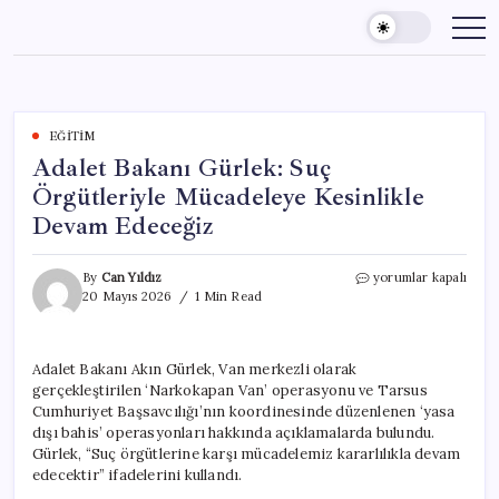
Skip
to
content
EĞITIM
Adalet Bakanı Gürlek: Suç
Örgütleriyle Mücadeleye Kesinlikle
Devam Edeceğiz
Adalet
By
Can Yıldız
yorumlar kapalı
Bakanı
20 Mayıs 2026
1 Min Read
Gürlek:
Suç
Örgütleriyle
Adalet Bakanı Akın Gürlek, Van merkezli olarak
Mücadeleye
gerçekleştirilen ‘Narkokapan Van’ operasyonu ve Tarsus
Kesinlikle
Devam
Cumhuriyet Başsavcılığı’nın koordinesinde düzenlenen ‘yasa
Edeceğiz
dışı bahis’ operasyonları hakkında açıklamalarda bulundu.
için
Gürlek, “Suç örgütlerine karşı mücadelemiz kararlılıkla devam
edecektir” ifadelerini kullandı.