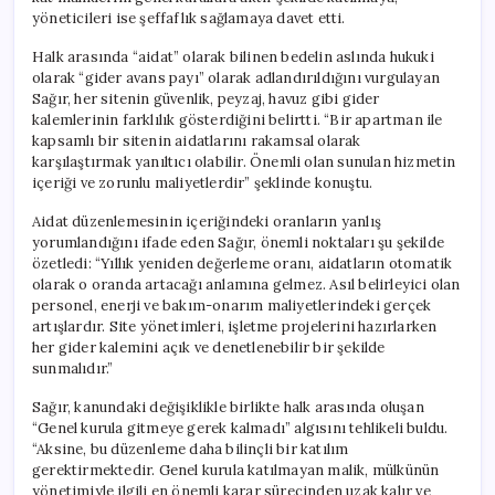
yöneticileri ise şeffaflık sağlamaya davet etti.
Halk arasında “aidat” olarak bilinen bedelin aslında hukuki
olarak “gider avans payı” olarak adlandırıldığını vurgulayan
Sağır, her sitenin güvenlik, peyzaj, havuz gibi gider
kalemlerinin farklılık gösterdiğini belirtti. “Bir apartman ile
kapsamlı bir sitenin aidatlarını rakamsal olarak
karşılaştırmak yanıltıcı olabilir. Önemli olan sunulan hizmetin
içeriği ve zorunlu maliyetlerdir” şeklinde konuştu.
Aidat düzenlemesinin içeriğindeki oranların yanlış
yorumlandığını ifade eden Sağır, önemli noktaları şu şekilde
özetledi: “Yıllık yeniden değerleme oranı, aidatların otomatik
olarak o oranda artacağı anlamına gelmez. Asıl belirleyici olan
personel, enerji ve bakım-onarım maliyetlerindeki gerçek
artışlardır. Site yönetimleri, işletme projelerini hazırlarken
her gider kalemini açık ve denetlenebilir bir şekilde
sunmalıdır.”
Sağır, kanundaki değişiklikle birlikte halk arasında oluşan
“Genel kurula gitmeye gerek kalmadı” algısını tehlikeli buldu.
“Aksine, bu düzenleme daha bilinçli bir katılım
gerektirmektedir. Genel kurula katılmayan malik, mülkünün
yönetimiyle ilgili en önemli karar sürecinden uzak kalır ve