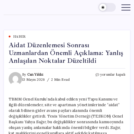
Skip
to
content
HABER
Aidat Düzenlemesi Sonrası
Uzmanlardan Önemli Açıklama: Yanlış
Anlaşılan Noktalar Düzeltildi
Aidat
By
Can Yıldız
yorumlar kapalı
Düzenlemesi
13 Mayıs 2026
2 Min Read
Sonrası
Uzmanlardan
Önemli
TBMM Genel Kurulu’nda kabul edilen yeni Tapu Kanunu ve
Açıklama:
ilgili düzenlemeler, site ve apartman yönetimlerinde “aidat”
Yanlış
Anlaşılan
olarak bilinen gider avans payları alanında önemli
Noktalar
değişiklikler getirdi. Tesis Yönetim Derneği (TESKON) Genel
Düzeltildi
Başkanı Yahya Sağır, bu değişiklikler sonrasında kamuoyunda
için
oluşan yanlış anlamalar hakkında önemli bilgiler verdi. Sağır,
kat maliklerini genel kurullara aktif şekilde katılmaya,