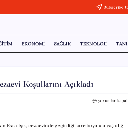
Subscribe t
ĞİTİM
EKONOMİ
SAĞLIK
TEKNOLOJİ
TANI
ezaevi Koşullarını Açıkladı
Akbelen
yorumlar kapal
Direnişçisi
Esra
Işık
Cezaevi
lan Esra Işık, cezaevinde geçirdiği süre boyunca yaşadığı