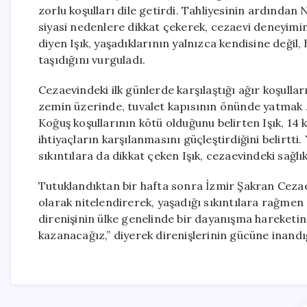
zorlu koşulları dile getirdi. Tahliyesinin ardında
siyasi nedenlere dikkat çekerek, cezaevi deneyimini 
diyen Işık, yaşadıklarının yalnızca kendisine değil
taşıdığını vurguladı.
Cezaevindeki ilk günlerde karşılaştığı ağır koşullar
zemin üzerinde, tuvalet kapısının önünde yatmak z
Koğuş koşullarının kötü olduğunu belirten Işık, 14 k
ihtiyaçların karşılanmasını güçleştirdiğini belirtt
sıkıntılara da dikkat çeken Işık, cezaevindeki sağlı
Tutuklandıktan bir hafta sonra İzmir Şakran Cezae
olarak nitelendirerek, yaşadığı sıkıntılara rağme
direnişinin ülke genelinde bir dayanışma hareketi
kazanacağız,” diyerek direnişlerinin gücüne inandığ