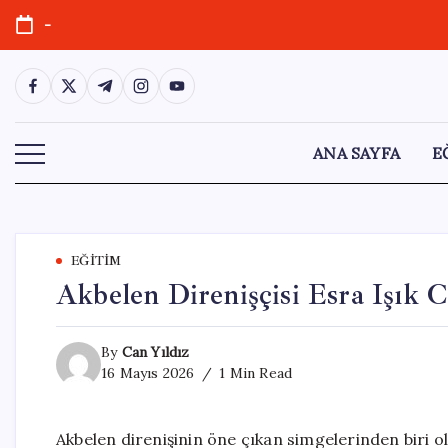
Skip
-
to
content
https://www.facebook.com/
https://twitter.com/
https://t.me/
https://www.instagram.com/
https://youtube.com/
ANA SAYFA
E
EĞITIM
Akbelen Direnişçisi Esra Işık C
By
Can Yıldız
16 Mayıs 2026
1 Min Read
Akbelen direnişinin öne çıkan simgelerinden biri o