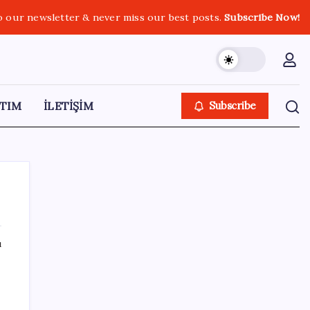
o our newsletter & never miss our best posts.
Subscribe Now!
TIM
İLETİŞİM
Subscribe
ı
SON YAZILAR
ASUS ProArt GeForce RTX 5090 Duyuruldu:
İşte Özellikleri