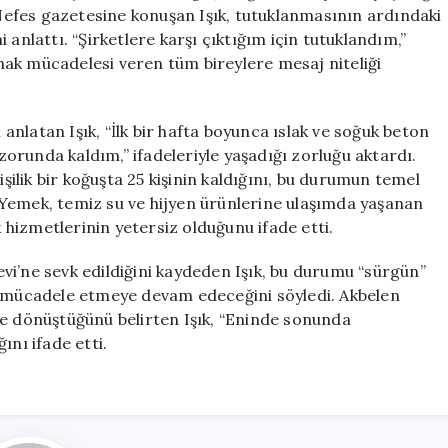
Koşullarını
n Nefes gazetesine konuşan Işık, tutuklanmasının ardındaki
Açıkladı
anlattı. “Şirketlere karşı çıktığım için tutuklandım,”
için
, hak mücadelesi veren tüm bireylere mesaj niteliği
ı anlatan Işık, “İlk bir hafta boyunca ıslak ve soğuk beton
orunda kaldım,” ifadeleriyle yaşadığı zorluğu aktardı.
işilik bir koğuşta 25 kişinin kaldığını, bu durumun temel
i. Yemek, temiz su ve hijyen ürünlerine ulaşımda yaşanan
k hizmetlerinin yetersiz olduğunu ifade etti.
vi’ne sevk edildiğini kaydeden Işık, bu durumu “sürgün”
n mücadele etmeye devam edeceğini söyledi. Akbelen
ne dönüştüğünü belirten Işık, “Eninde sonunda
ını ifade etti.