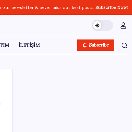
o our newsletter & never miss our best posts.
Subscribe Now!
TIM
İLETİŞİM
Subscribe
ı
SON YAZILAR
Savunma ihracatında hedef dünyada ilk 10