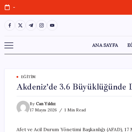
Skip
-
to
content
https://www.facebook.com/
https://twitter.com/
https://t.me/
https://www.instagram.com/
https://youtube.com/
ANA SAYFA
E
EĞITIM
Akdeniz’de 3.6 Büyüklüğünde 
By
Can Yıldız
17 Mayıs 2026
1 Min Read
Afet ve Acil Durum Yönetimi Başkanlığı (AFAD), 17