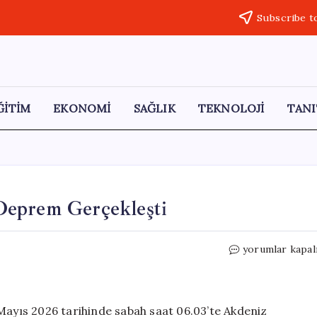
Subscribe t
ĞİTİM
EKONOMİ
SAĞLIK
TEKNOLOJİ
TANI
Deprem Gerçekleşti
Akdeniz’de
yorumlar kapal
3.6
Büyüklüğünde
Deprem
Gerçekleşti
 Mayıs 2026 tarihinde sabah saat 06.03’te Akdeniz