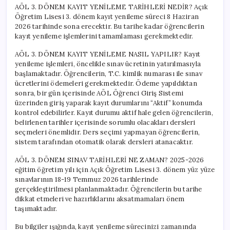
AÖL 3. DÖNEM KAYIT YENİLEME TARİHLERİ NEDİR? Açık
Öğretim Lisesi 3. dönem kayıt yenileme süreci 8 Haziran
2026 tarihinde sona erecektir. Bu tarihe kadar öğrencilerin
kayıt yenileme işlemlerini tamamlaması gerekmektedir.
AÖL 3. DÖNEM KAYIT YENİLEME NASIL YAPILIR? Kayıt
yenileme işlemleri, öncelikle sınav ücretinin yatırılmasıyla
başlamaktadır. Öğrencilerin, T.C. kimlik numarası ile sınav
ücretlerini ödemeleri gerekmektedir. Ödeme yapıldıktan
sonra, bir gün içerisinde AÖL Öğrenci Giriş Sistemi
üzerinden giriş yaparak kayıt durumlarını “Aktif” konumda
kontrol edebilirler. Kayıt durumu aktif hale gelen öğrencilerin,
belirlenen tarihler içerisinde sorumlu olacakları dersleri
seçmeleri önemlidir. Ders seçimi yapmayan öğrencilerin,
sistem tarafından otomatik olarak dersleri atanacaktır.
AÖL 3. DÖNEM SINAV TARİHLERİ NE ZAMAN? 2025-2026
eğitim öğretim yılı için Açık Öğretim Lisesi 3. dönem yüz yüze
sınavlarının 18-19 Temmuz 2026 tarihlerinde
gerçekleştirilmesi planlanmaktadır. Öğrencilerin bu tarihe
dikkat etmeleri ve hazırlıklarını aksatmamaları önem
taşımaktadır.
Bu bilgiler ışığında, kayıt yenileme sürecinizi zamanında