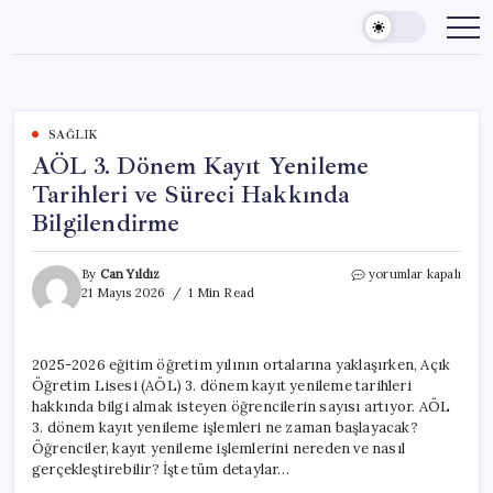
Skip
to
content
SAĞLIK
AÖL 3. Dönem Kayıt Yenileme
Tarihleri ve Süreci Hakkında
Bilgilendirme
AÖL
By
Can Yıldız
yorumlar kapalı
3.
21 Mayıs 2026
1 Min Read
Dönem
Kayıt
Yenileme
2025-2026 eğitim öğretim yılının ortalarına yaklaşırken, Açık
Tarihleri
Öğretim Lisesi (AÖL) 3. dönem kayıt yenileme tarihleri
ve
Süreci
hakkında bilgi almak isteyen öğrencilerin sayısı artıyor. AÖL
Hakkında
3. dönem kayıt yenileme işlemleri ne zaman başlayacak?
Bilgilendirme
Öğrenciler, kayıt yenileme işlemlerini nereden ve nasıl
için
gerçekleştirebilir? İşte tüm detaylar…