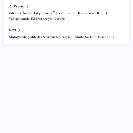
Previous
Edremit İmam Hatip Lisesi Öğrencilerinin Uluslararası Robot
Yarışmasında İki Dereceyle Gururu
Next
Malatya’da Şiddetli Deprem: 5.6 Büyüklüğünde Sallantı Hissedildi
SON YAZILAR
Citi, üçüncü çeyrek petrol tahminini yükseltti
Copilot için radikal karar: Microsoft logoyu
değiştiriyor!