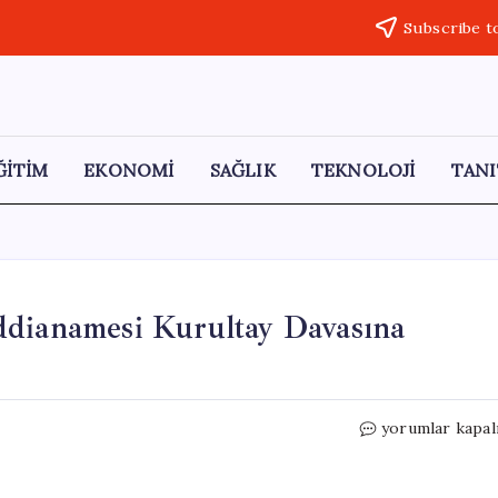
Subscribe t
ĞİTİM
EKONOMİ
SAĞLIK
TEKNOLOJİ
TANI
ddianamesi Kurultay Davasına
Aziz
yorumlar kapal
İhsan
Aktaş
Suç