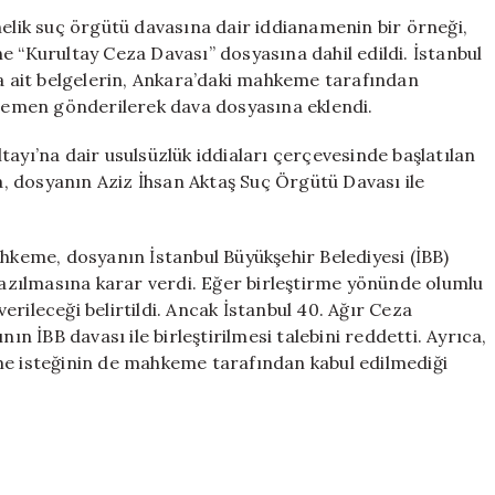
Örgütü
nelik suç örgütü davasına dair iddianamenin bir örneği,
İddianamesi
e “Kurultay Ceza Davası” dosyasına dahil edildi. İstanbul
Kurultay
 ait belgelerin, Ankara’daki mahkeme tarafından
Davasına
ı hemen gönderilerek dava dosyasına eklendi.
Eklendi
için
ayı’na dair usulsüzlük iddiaları çerçevesinde başlatılan
, dosyanın Aziz İhsan Aktaş Suç Örgütü Davası ile
eme, dosyanın İstanbul Büyükşehir Belediyesi (İBB)
 yazılmasına karar verdi. Eğer birleştirme yönünde olumlu
rileceği belirtildi. Ancak İstanbul 40. Ağır Ceza
 İBB davası ile birleştirilmesi talebini reddetti. Ayrıca,
tirme isteğinin de mahkeme tarafından kabul edilmediği