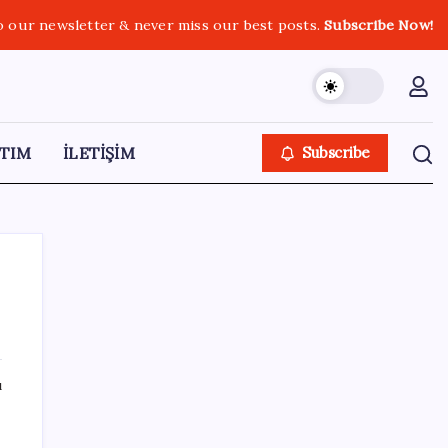
o our newsletter & never miss our best posts.
Subscribe Now!
TIM
İLETİŞİM
Subscribe
SON YAZILAR
ı
Vatandaşın akaryakıt indirimini ÖTV yuttu!