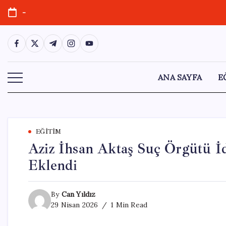
Skip
-
to
content
https://www.facebook.com/
https://twitter.com/
https://t.me/
https://www.instagram.com/
https://youtube.com/
ANA SAYFA
E
EĞITIM
Aziz İhsan Aktaş Suç Örgütü İ
Eklendi
By
Can Yıldız
29 Nisan 2026
1 Min Read