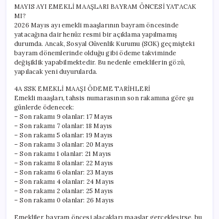
MAYIS AYI EMEKLİ MAAŞLARI BAYRAM ÖNCESİ YATACAK
MI?
2026 Mayıs ayı emekli maaşlarının bayram öncesinde
yatacağına dair henüz resmi bir açıklama yapılmamış
durumda. Ancak, Sosyal Güvenlik Kurumu (SGK) geçmişteki
bayram dönemlerinde olduğu gibi ödeme takviminde
değişiklik yapabilmektedir. Bu nedenle emeklilerin gözü,
yapılacak yeni duyurularda.
4A SSK EMEKLİ MAAŞI ÖDEME TARİHLERİ
Emekli maaşları, tahsis numarasının son rakamına göre şu
günlerde ödenecek:
– Son rakamı 9 olanlar: 17 Mayıs
– Son rakamı 7 olanlar: 18 Mayıs
– Son rakamı 5 olanlar: 19 Mayıs
– Son rakamı 3 olanlar: 20 Mayıs
– Son rakamı 1 olanlar: 21 Mayıs
– Son rakamı 8 olanlar: 22 Mayıs
– Son rakamı 6 olanlar: 23 Mayıs
– Son rakamı 4 olanlar: 24 Mayıs
– Son rakamı 2 olanlar: 25 Mayıs
– Son rakamı 0 olanlar: 26 Mayıs
Emekliler, bayram öncesi alacakları maaşlar gerçekleşirse, bu