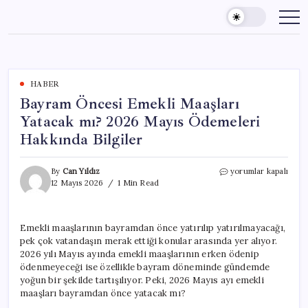
Skip
to
content
HABER
Bayram Öncesi Emekli Maaşları
Yatacak mı? 2026 Mayıs Ödemeleri
Hakkında Bilgiler
Bayram
By
Can Yıldız
yorumlar kapalı
Öncesi
12 Mayıs 2026
1 Min Read
Emekli
Maaşları
Yatacak
Emekli maaşlarının bayramdan önce yatırılıp yatırılmayacağı,
mı?
pek çok vatandaşın merak ettiği konular arasında yer alıyor.
2026
Mayıs
2026 yılı Mayıs ayında emekli maaşlarının erken ödenip
Ödemeleri
ödenmeyeceği ise özellikle bayram döneminde gündemde
Hakkında
yoğun bir şekilde tartışılıyor. Peki, 2026 Mayıs ayı emekli
Bilgiler
maaşları bayramdan önce yatacak mı?
için