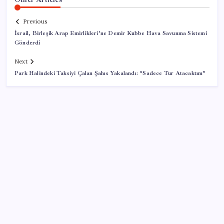
Previous
İsrail, Birleşik Arap Emirlikleri’ne Demir Kubbe Hava Savunma Sistemi
Gönderdi
Next
Park Halindeki Taksiyi Çalan Şahıs Yakalandı: “Sadece Tur Atacaktım”
SON YAZILAR
Vatandaşın akaryakıt indirimini ÖTV yuttu!
Diş çürüklerine mucize çözüm yolda