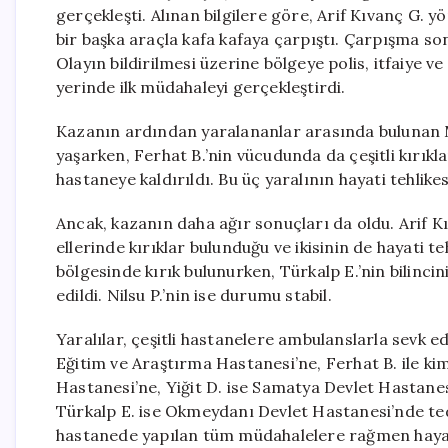
gerçekleşti. Alınan bilgilere göre, Arif Kıvanç G.
bir başka araçla kafa kafaya çarpıştı. Çarpışma so
Olayın bildirilmesi üzerine bölgeye polis, itfaiye ve s
yerinde ilk müdahaleyi gerçekleştirdi.
Kazanın ardından yaralananlar arasında bulunan M
yaşarken, Ferhat B.’nin vücudunda da çeşitli kırıklar 
hastaneye kaldırıldı. Bu üç yaralının hayati tehlikes
Ancak, kazanın daha ağır sonuçları da oldu. Arif Kı
ellerinde kırıklar bulunduğu ve ikisinin de hayati t
bölgesinde kırık bulunurken, Türkalp E.’nin bilincin
edildi. Nilsu P.’nin ise durumu stabil.
Yaralılar, çeşitli hastanelere ambulanslarla sevk
Eğitim ve Araştırma Hastanesi’ne, Ferhat B. ile ki
Hastanesi’ne, Yiğit D. ise Samatya Devlet Hastanes
Türkalp E. ise Okmeydanı Devlet Hastanesi’nde teda
hastanede yapılan tüm müdahalelere rağmen hayatını 