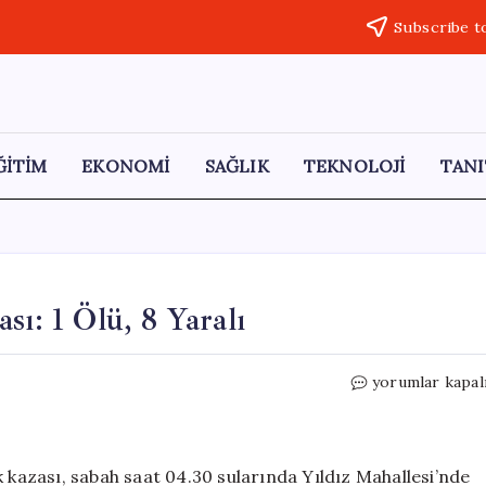
Subscribe t
ĞİTİM
EKONOMİ
SAĞLIK
TEKNOLOJİ
TANI
sı: 1 Ölü, 8 Yaralı
Beşiktaş’ta
yorumlar kapal
Korkunç
Trafik
Kazası:
1
k kazası, sabah saat 04.30 sularında Yıldız Mahallesi’nde