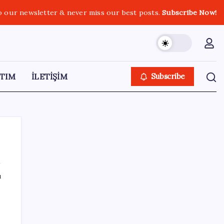
o our newsletter & never miss our best posts.
Subscribe Now!
TIM
İLETİŞİM
Subscribe
ı
SON YAZILAR
Meta’dan Yazılımcılar için Yeni Araç: Muse
Code