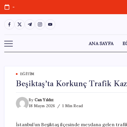
Skip
-
to
content
https://www.facebook.com/
https://twitter.com/
https://t.me/
https://www.instagram.com/
https://youtube.com/
ANA SAYFA
E
EĞITIM
Beşiktaş’ta Korkunç Trafik Kaza
By
Can Yıldız
18 Mayıs 2026
1 Min Read
İstanbul’un Beşiktaş ilçesinde meydana gelen trafi