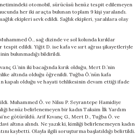
Ölü,
 yönetimindeki otomobil, sürücüsü henüz tespit edilemeyen
8
nucunda her iki araçta bulunan toplam 9 kişi yaralandı.
Yaralı
ağlık ekipleri sevk edildi. Sağlık ekipleri, yaralılara olay
için
uhammed Ö., sağ dizinde ve sol kolunda kırıklar
tespit edildi. Yiğit D. ise kafa ve sırt ağrısı şikayetleriyle
inin bulunmadığı bildirildi.
vanç G.’nin iki bacağında kırık olduğu, Mert D.’nin
ehlike altında olduğu öğrenildi. Tuğba Ö.’nün kafa
in kapalı olduğu ve hayati tehlikesinin devam ettiği ifade
 edildi. Muhammed Ö. ve Nilsu P. Seyrantepe Hamidiye
mliği henüz belirlenemeyen bir kadın Taksim İlk Yardım
i’ne götürüldü. Arif Kıvanç G., Mert D., Tuğba Ö. ve
vi altına alındı. Ne yazık ki, kimliği belirlenemeyen kadın
kaybetti. Olayla ilgili soruşturma başlatıldığı belirtildi