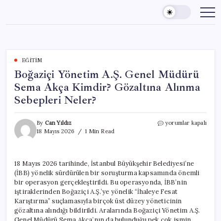
Skip
to
content
EĞITIM
Boğaziçi Yönetim A.Ş. Genel Müdürü
Sema Akça Kimdir? Gözaltına Alınma
Sebepleri Neler?
Boğaziçi
By
Can Yıldız
yorumlar kapalı
Yönetim
18 Mayıs 2026
1 Min Read
A.Ş.
Genel
Müdürü
18 Mayıs 2026 tarihinde, İstanbul Büyükşehir Belediyesi’ne
Sema
(İBB) yönelik sürdürülen bir soruşturma kapsamında önemli
Akça
Kimdir?
bir operasyon gerçekleştirildi. Bu operasyonda, İBB’nin
Gözaltına
iştiraklerinden Boğaziçi A.Ş.’ye yönelik “İhaleye Fesat
Alınma
Karıştırma” suçlamasıyla birçok üst düzey yöneticinin
Sebepleri
gözaltına alındığı bildirildi. Aralarında Boğaziçi Yönetim A.Ş.
Neler?
Genel Müdürü Sema Akça’nın da bulunduğu pek çok ismin