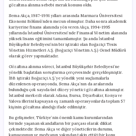
için
gözaltına alınma sebebi merak konusu oldu.
Sema Akça, 1987-1991 yılları arasında Marmara Üniversitesi
Ekonomi Bölümü’nden mezun olmuştur. Daha sonra akademik
kariyerine finans alanında yön veren Akça, 1994-1995
yıllarında İstanbul Üniversitesi’nde Finansal Yönetim alanında
yüksek lisans eğitimini tamamlamıştır. Şu anda İstanbul
Büyükşehir Belediyesi’nin bir iştiraki olan Boğaziçi Tesis
Yönetim Hizmetleri A.Ş. (Boğaziçi Yönetim A.Ş.) Genel Müdürü
olarak görev yapmaktadır.
Gözaltına alınma süreci, İstanbul Büyükşehir Belediyesi’ne
yönelik başlatılan soruşturma çerçevesinde gerçekleşmiştir.
İBB iştiraki Boğaziçi A.Ş.’ye yönelik yeni suçlamalarla
düzenlenen operasyonda, Sema Akça’nın da aralarında
bulunduğu çok sayıda üst düzey yönetici gözaltına alınmıştır.
İstanbul merkezli olarak Adana, Bursa, Diyarbakır, Konya ve
Yalova illerini kapsayan eş zamanlı operasyonlarda toplam 57
kişinin gözaltına alındığı ifade edilmiştir.
Bu gelişmeler, Türkiye’nin önemli kamu kurumlarından
birinde yaşanan skandalların bir parçası olarak dikkat
çekmektedir. Sema Akça ve diğer yöneticilerin durumu,
kamuoyunun ve medyanın yakından takip ettiği bir konu