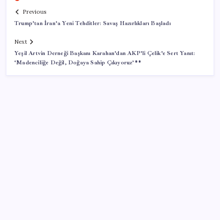
Previous
Trump’tan İran’a Yeni Tehditler: Savaş Hazırlıkları Başladı
Next
Yeşil Artvin Derneği Başkanı Karahan’dan AKP’li Çelik’e Sert Yanıt:
‘Madenciliğe Değil, Doğaya Sahip Çıkıyoruz’**
SON YAZILAR
Mirasta yeni dönem: Satışta ilk hak değişecek
Türkiye’ye gelen turistler alışveriş yapmadı, saçını
yaptırdı!