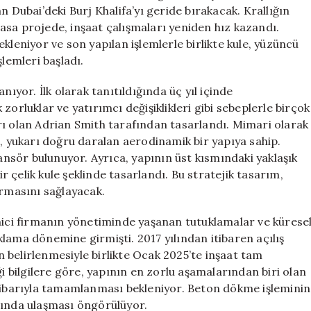
Binası
n Dubai’deki Burj Khalifa’yı geride bırakacak. Krallığın
Yeniden
asa projede, inşaat çalışmaları yeniden hız kazandı.
İnşa
kleniyor ve son yapılan işlemlerle birlikte kule, yüzüncü
Ediliyor
lemleri başladı.
için
nıyor. İlk olarak tanıtıldığında üç yıl içinde
zorluklar ve yatırımcı değişiklikleri gibi sebeplerle birçok
rı olan Adrian Smith tarafından tasarlandı. Mimari olarak
e, yukarı doğru daralan aerodinamik bir yapıya sahip.
sansör bulunuyor. Ayrıca, yapının üst kısmındaki yaklaşık
 çelik kule şeklinde tasarlandı. Bu stratejik tasarım,
ırmasını sağlayacak.
enici firmanın yönetiminde yaşanan tutuklamalar ve kürese
lama dönemine girmişti. 2017 yılından itibaren açılış
in belirlenmesiyle birlikte Ocak 2025’te inşaat tam
ği bilgilere göre, yapının en zorlu aşamalarından biri olan
itibarıyla tamamlanması bekleniyor. Beton dökme işleminin
rında ulaşması öngörülüyor.