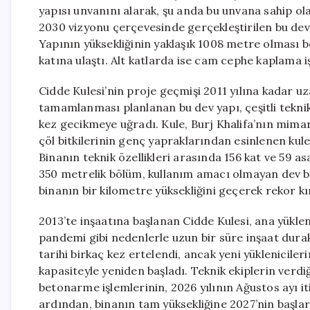
yapısı unvanını alarak, şu anda bu unvana sahip ola
2030 vizyonu çerçevesinde gerçekleştirilen bu dev
Yapının yüksekliğinin yaklaşık 1008 metre olması be
katına ulaştı. Alt katlarda ise cam cephe kaplama iş
Cidde Kulesi’nin proje geçmişi 2011 yılına kadar uza
tamamlanması planlanan bu dev yapı, çeşitli teknik 
kez gecikmeye uğradı. Kule, Burj Khalifa’nın mima
çöl bitkilerinin genç yapraklarından esinlenen kul
Binanın teknik özellikleri arasında 156 kat ve 59 a
350 metrelik bölüm, kullanım amacı olmayan dev bir
binanın bir kilometre yüksekliğini geçerek rekor k
2013’te inşaatına başlanan Cidde Kulesi, ana yükl
pandemi gibi nedenlerle uzun bir süre inşaat durak
tarihi birkaç kez ertelendi, ancak yeni yükleniciler
kapasiteyle yeniden başladı. Teknik ekiplerin verdi
betonarme işlemlerinin, 2026 yılının Ağustos ayı 
ardından, binanın tam yüksekliğine 2027’nin başla