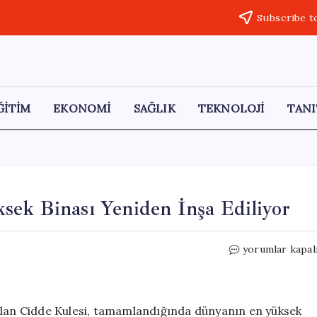
Subscribe t
ĞİTİM
EKONOMİ
SAĞLIK
TEKNOLOJİ
TANI
sek Binası Yeniden İnşa Ediliyor
Cidde
yorumlar kapal
Kulesi:
Dünyanın
En
Yüksek
 olan Cidde Kulesi, tamamlandığında dünyanın en yüksek