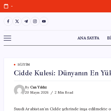
Skip
-
to
content
https://www.facebook.com/
https://twitter.com/
https://t.me/
https://www.instagram.com/
https://youtube.com/
ANA SAYFA
E
EĞITIM
Cidde Kulesi: Dünyanın En Yük
By
Can Yıldız
20 Mayıs 2026
2 Min Read
Suudi Arabistan’ın Cidde şehrinde inşa edilmekte