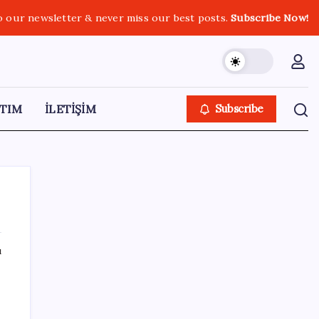
o our newsletter & never miss our best posts.
Subscribe Now!
TIM
İLETİŞİM
Subscribe
ı
SON YAZILAR
Fed Başkanı’ndan piyasaları sarsacak mesaj:
Enflasyon artarsa faiz artırımı yeniden