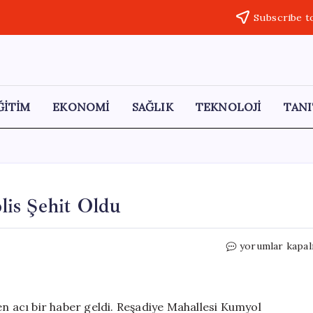
Subscribe t
ĞİTİM
EKONOMİ
SAĞLIK
TEKNOLOJİ
TANI
olis Şehit Oldu
Çorlu’da
yorumlar kapal
Silahlı
Saldırıda
İki
Polis
en acı bir haber geldi. Reşadiye Mahallesi Kumyol