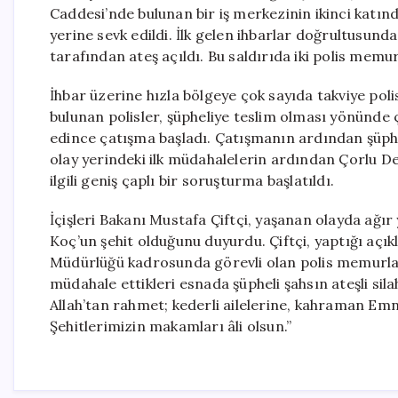
Caddesi’nde bulunan bir iş merkezinin ikinci katınd
yerine sevk edildi. İlk gelen ihbarlar doğrultusunda, 
tarafından ateş açıldı. Bu saldırıda iki polis memu
İhbar üzerine hızla bölgeye çok sayıda takviye polis
bulunan polisler, şüpheliye teslim olması yönünde
edince çatışma başladı. Çatışmanın ardından şüpheli
olay yerindeki ilk müdahalelerin ardından Çorlu Dev
ilgili geniş çaplı bir soruşturma başlatıldı.
İçişleri Bakanı Mustafa Çiftçi, yaşanan olayda ağ
Koç’un şehit olduğunu duyurdu. Çiftçi, yaptığı açı
Müdürlüğü kadrosunda görevli olan polis memurlar
müdahale ettikleri esnada şüpheli şahsın ateşli sil
Allah’tan rahmet; kederli ailelerine, kahraman Emni
Şehitlerimizin makamları âli olsun.”