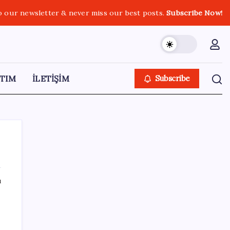
o our newsletter & never miss our best posts.
Subscribe Now!
TIM
İLETİŞİM
Subscribe
ı
SON YAZILAR
ASUS ProArt GeForce RTX 5090 Duyuruldu:
İşte Özellikleri