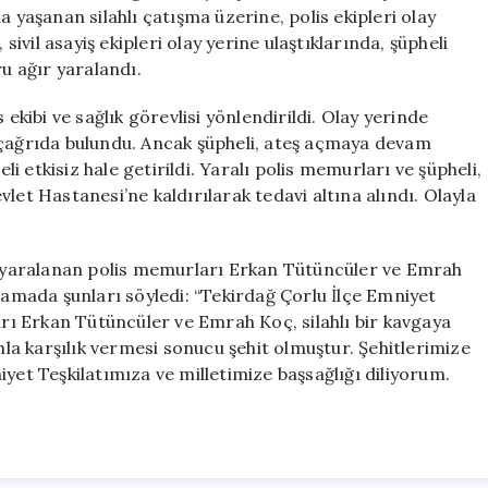
Şehit
a yaşanan silahlı çatışma üzerine, polis ekipleri olay
Oldu
sivil asayiş ekipleri olay yerine ulaştıklarında, şüpheli
için
ru ağır yaralandı.
 ekibi ve sağlık görevlisi yönlendirildi. Olay yerinde
 çağrıda bulundu. Ancak şüpheli, ateş açmaya devam
 etkisiz hale getirildi. Yaralı polis memurları ve şüpheli,
let Hastanesi’ne kaldırılarak tedavi altına alındı. Olayla
ır yaralanan polis memurları Erkan Tütüncüler ve Emrah
klamada şunları söyledi: “Tekirdağ Çorlu İlçe Emniyet
ı Erkan Tütüncüler ve Emrah Koç, silahlı bir kavgaya
ahla karşılık vermesi sonucu şehit olmuştur. Şehitlerimize
yet Teşkilatımıza ve milletimize başsağlığı diliyorum.