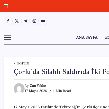
Skip
-
to
content
https://www.facebook.com/
https://twitter.com/
https://t.me/
https://www.instagram.com/
https://youtube.com/
ANA SAYFA
E
EĞITIM
Çorlu’da Silahlı Saldırıda İki P
By
Can Yıldız
17 Mayıs 2026
1 Min Read
17 Mayıs 2026 tarihinde Tekirdağ’ın Çorlu ilçesind