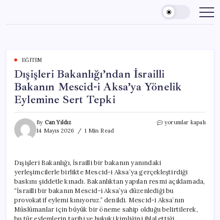
Skip
to
content
EĞITIM
Dışişleri Bakanlığı’ndan İsrailli
Bakanın Mescid-i Aksa’ya Yönelik
Eylemine Sert Tepki
Dışişleri
By
Can Yıldız
yorumlar kapalı
Bakanlığı’ndan
14 Mayıs 2026
1 Min Read
İsrailli
Bakanın
Mescid-
Dışişleri Bakanlığı, İsrailli bir bakanın yanındaki
i
yerleşimcilerle birlikte Mescid-i Aksa’ya gerçekleştirdiği
Aksa’ya
Yönelik
baskını şiddetle kınadı. Bakanlıktan yapılan resmi açıklamada,
Eylemine
“İsrailli bir bakanın Mescid-i Aksa’ya düzenlediği bu
Sert
provokatif eylemi kınıyoruz.” denildi. Mescid-i Aksa’nın
Tepki
Müslümanlar için büyük bir öneme sahip olduğu belirtilerek,
için
bu tür eylemlerin tarihi ve hukuki kimliğini ihlal ettiği