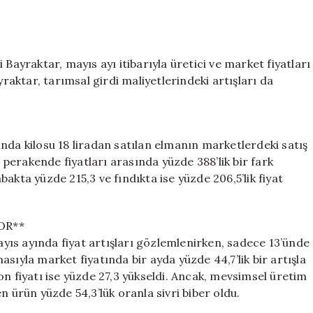
Fahiş!
Fiyat
Farkları
Dikkat
Bayraktar, mayıs ayı itibarıyla üretici ve market fiyatları
Çekiyor
için
yraktar, tarımsal girdi maliyetlerindeki artışları da
nda kilosu 18 liradan satılan elmanın marketlerdeki satış
e perakende fiyatları arasında yüzde 388’lik bir fark
akta yüzde 215,3 ve fındıkta ise yüzde 206,5’lik fiyat
OR**
ıs ayında fiyat artışları gözlemlenirken, sadece 13’ünde
sıyla market fiyatında bir ayda yüzde 44,7’lik bir artışla
on fiyatı ise yüzde 27,3 yükseldi. Ancak, mevsimsel üretim
n ürün yüzde 54,3’lük oranla sivri biber oldu.