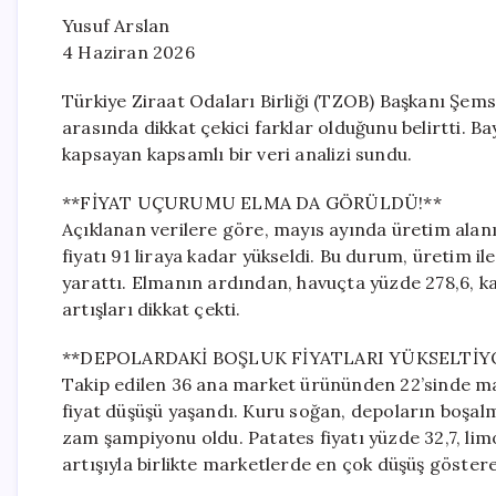
Yusuf Arslan
4 Haziran 2026
Türkiye Ziraat Odaları Birliği (TZOB) Başkanı Şemsi 
arasında dikkat çekici farklar olduğunu belirtti. Ba
kapsayan kapsamlı bir veri analizi sundu.
**FİYAT UÇURUMU ELMA DA GÖRÜLDÜ!**
Açıklanan verilere göre, mayıs ayında üretim alanı
fiyatı 91 liraya kadar yükseldi. Bu durum, üretim il
yarattı. Elmanın ardından, havuçta yüzde 278,6, kab
artışları dikkat çekti.
**DEPOLARDAKİ BOŞLUK FİYATLARI YÜKSELTİY
Takip edilen 36 ana market ürününden 22’sinde may
fiyat düşüşü yaşandı. Kuru soğan, depoların boşalma
zam şampiyonu oldu. Patates fiyatı yüzde 32,7, lim
artışıyla birlikte marketlerde en çok düşüş göstere