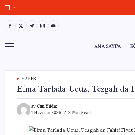
Skip
-
to
content
https://www.facebook.com/
https://twitter.com/
https://t.me/
https://www.instagram.com/
https://youtube.com/
ANA SAYFA
E
HABER
Elma Tarlada Ucuz, Tezgah da F
By
Can Yıldız
4 Haziran 2026
2 Min Read