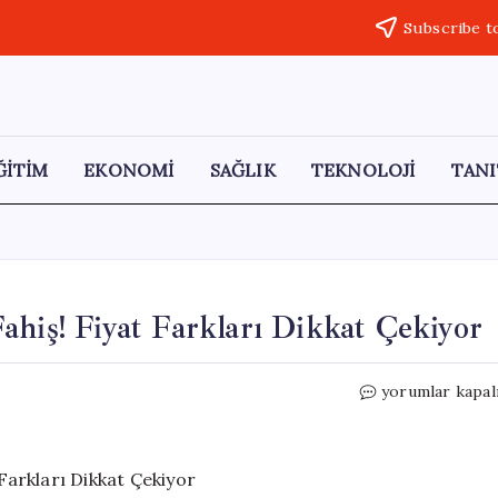
Subscribe t
ĞİTİM
EKONOMİ
SAĞLIK
TEKNOLOJİ
TANI
ahiş! Fiyat Farkları Dikkat Çekiyor
Elma
yorumlar kapal
Tarlada
Ucuz,
Tezgah
da