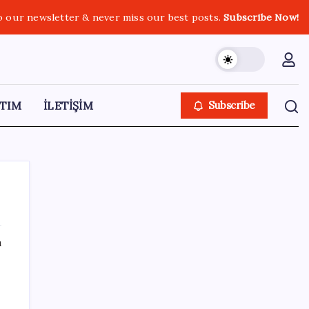
o our newsletter & never miss our best posts.
Subscribe Now!
TIM
İLETİŞİM
Subscribe
ı
SON YAZILAR
ASUS ProArt GeForce RTX 5090 Duyuruldu:
İşte Özellikleri