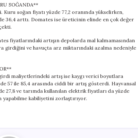
URU SOĞANDA**
i. Kuru soğan fiyatı yüzde 77,2 oranında yükselirken,
e 36,4 arttı. Domates ise üreticinin elinde en çok değer
çekti.
tes fiyatlarındaki artışın depolarda mal kalmamasından
ra girdiğini ve havuçta arz miktarındaki azalma nedeniyle
YOR**
irdi maliyetlerindeki artış ise kaygı verici boyutlara
zde 57 ile 85,4 arasında ciddi bir artış gösterdi. Hayvansal
de 27,8 ve tarımda kullanılan elektrik fiyatları da yüzde
 yapabilme kabiliyetini zorlaştırıyor.