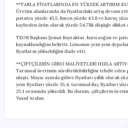
**TARLA FİYATLARINDA EN YÜKSEK ARTIRIM K
Üretim alanlarında da fiyatlardaki artış devam ett
patates yüzde 45,5, limon yüzde 43,8 ve havuç yüzd
kaybeden ürün olarak yüzde 54,7’lik düşüşle dikkat 
TZOB Başkanı Şemsi Bayraktar, kuru soğan ve pata
kaynaklandığını belirtti. Limonun yeni yeni depola
fiyatların yükseldiğini ifade etti.
**ÇİFTÇİLERİN GİRDİ MALİYETLERİ HIZLA ARTI
Tarımsal üretimin sürdürülebilirliğini tehdit eden g
ulaştı. Mayıs ayında gübre fiyatları yıllık olarak yü
yem fiyatları yüzde 35,4, tarımsal ilaç fiyatları yüz
25,1 oranında yükseldi. Bu durum, çiftçilerin üretim
Yusuf Arslan