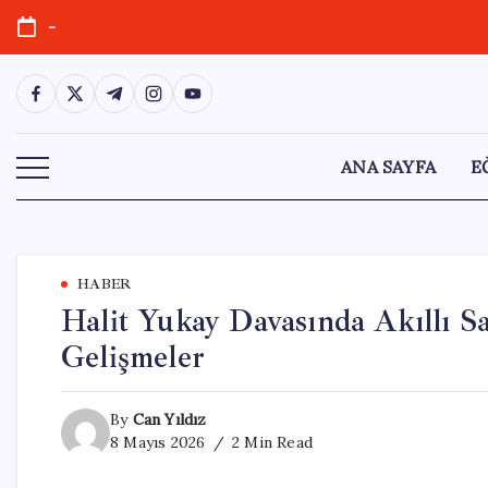
Skip
-
to
content
https://www.facebook.com/
https://twitter.com/
https://t.me/
https://www.instagram.com/
https://youtube.com/
ANA SAYFA
E
HABER
Halit Yukay Davasında Akıllı 
Gelişmeler
By
Can Yıldız
8 Mayıs 2026
2 Min Read