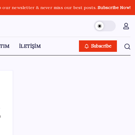
o our newsletter & never miss our best posts.
Subscribe Now!
TIM
İLETİŞİM
Subscribe
SON YAZILAR
ı
Resmi Gazete’de bugün (08.08.2026)