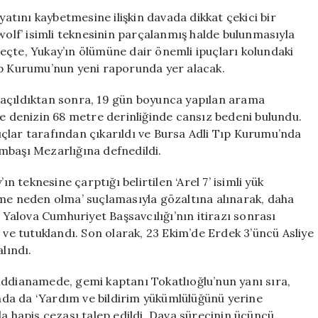
Saatin
yatını kaybetmesine ilişkin davada dikkat çekici bir
Önemi:
wolf’ isimli teknesinin parçalanmış halde bulunmasıyla
Gizemli
eçte, Yukay’ın ölümüne dair önemli ipuçları kolundaki
Ölümde
i Tıp Kurumu’nun yeni raporunda yer alacak.
Yeni
Gelişmeler
 açıldıktan sonra, 19 gün boyunca yapılan arama
için
de denizin 68 metre derinliğinde cansız bedeni bulundu.
lgıçlar tarafından çıkarıldı ve Bursa Adli Tıp Kurumu’nda
mbaşı Mezarlığına defnedildi.
ın teknesine çarptığı belirtilen ‘Arel 7’ isimli yük
üme neden olma’ suçlamasıyla gözaltına alınarak, daha
k Yalova Cumhuriyet Başsavcılığı’nın itirazı sonrası
 ve tutuklandı. Son olarak, 23 Ekim’de Erdek 3’üncü Asliye
lındı.
iddianamede, gemi kaptanı Tokatlıoğlu’nun yanı sıra,
kında da ‘Yardım ve bildirim yükümlülüğünü yerine
hapis cezası talep edildi. Dava sürecinin üçüncü