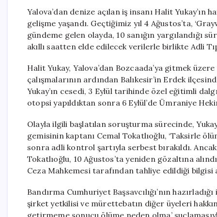
Yalova’dan denize açılan iş insanı Halit Yukay’ın ha
gelişme yaşandı. Geçtiğimiz yıl 4 Ağustos’ta, ‘Gray
gündeme gelen olayda, 10 sanığın yargılandığı sür
akıllı saatten elde edilecek verilerle birlikte Adl
Halit Yukay, Yalova’dan Bozcaada’ya gitmek üzere
çalışmalarının ardından Balıkesir’in Erdek ilçesin
Yukay’ın cesedi, 3 Eylül tarihinde özel eğitimli da
otopsi yapıldıktan sonra 6 Eylül’de Ümraniye Heki
Olayla ilgili başlatılan soruşturma sürecinde, Yukay’
gemisinin kaptanı Cemal Tokatlıoğlu, ‘Taksirle öl
sonra adli kontrol şartıyla serbest bırakıldı. Anca
Tokatlıoğlu, 10 Ağustos’ta yeniden gözaltına alındı
Ceza Mahkemesi tarafından tahliye edildiği bilgisi a
Bandırma Cumhuriyet Başsavcılığı’nın hazırladığı 
şirket yetkilisi ve mürettebatın diğer üyeleri hak
getirmeme sonucu ölüme neden olma’ suçlamasıyla 