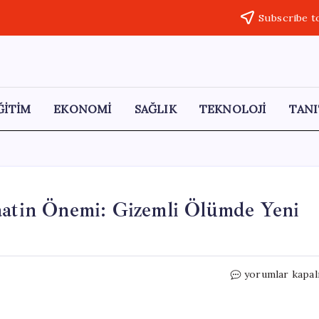
Subscribe t
ĞİTİM
EKONOMİ
SAĞLIK
TEKNOLOJİ
TANI
Saatin Önemi: Gizemli Ölümde Yeni
Halit
yorumlar kapal
Yukay
Davasında
Akıllı