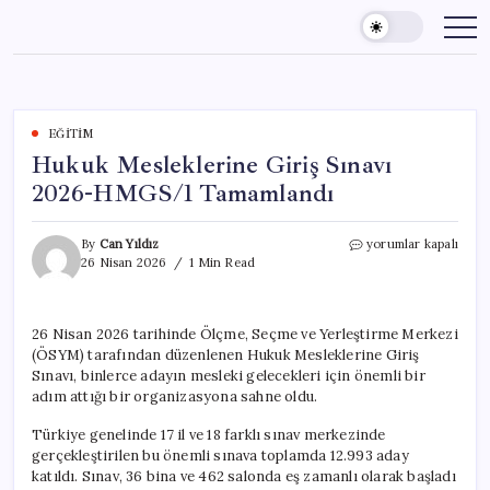
Skip
to
content
EĞITIM
Hukuk Mesleklerine Giriş Sınavı
2026-HMGS/1 Tamamlandı
Hukuk
By
Can Yıldız
yorumlar kapalı
Mesleklerine
26 Nisan 2026
1 Min Read
Giriş
Sınavı
2026-
26 Nisan 2026 tarihinde Ölçme, Seçme ve Yerleştirme Merkezi
HMGS/1
(ÖSYM) tarafından düzenlenen Hukuk Mesleklerine Giriş
Tamamlandı
için
Sınavı, binlerce adayın mesleki gelecekleri için önemli bir
adım attığı bir organizasyona sahne oldu.
Türkiye genelinde 17 il ve 18 farklı sınav merkezinde
gerçekleştirilen bu önemli sınava toplamda 12.993 aday
katıldı. Sınav, 36 bina ve 462 salonda eş zamanlı olarak başladı