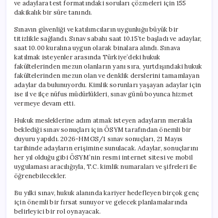
ve adaylara test formatındaki soruları çözmeleri için 155
dakikalık bir süre tanındı.
Sınavın güvenliği ve katılımcıların uygunluğu büyük bir
titizlikle sağlandı. Sınav sabahı saat 10.15’te başladı ve adaylar,
saat 10.00 kuralına uygun olarak binalara alındı. Sınava
katılmak isteyenler arasında Türkiye’deki hukuk
fakültelerinden mezun olanların yanı sıra, yurtdışındaki hukuk
fakültelerinden mezun olan ve denklik derslerini tamamlayan
adaylar da bulunuyordu. Kimlik sorunları yaşayan adaylar için
ise il ve ilçe nüfus müdürlükleri, sınav günü boyunca hizmet
vermeye devam etti.
Hukuk mesleklerine adım atmak isteyen adayların merakla
beklediği sınav sonuçları için ÖSYM tarafından önemli bir
duyuru yapıldı. 2026-HMGS/1 sınav sonuçları, 21 Mayıs
tarihinde adayların erişimine sunulacak. Adaylar, sonuçlarını
her yıl olduğu gibi ÖSYM’nin resmi internet sitesi ve mobil
uygulaması aracılığıyla, T.C. kimlik numaraları ve şifreleri ile
öğrenebilecekler.
Bu yılki sınav, hukuk alanında kariyer hedefleyen birçok genç
için önemli bir fırsat sunuyor ve gelecek planlamalarında
belirleyici bir rol oynayacak.