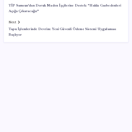
TİP Samsun’dan Doruk Maden İşçilerine Destek: “Hakkı Gasbedenleri
Açığa Çıkaracağız”
Next
Tapu İşlemlerinde Devrim: Yeni Güvenli Ödeme Sistemi Uygulaması
Başlıyor
SON YAZILAR
Vatandaşın akaryakıt indirimini ÖTV yuttu!
Diş çürüklerine mucize çözüm yolda
2026 MSÜ mülakat sonuçları açıklandı mı? MSÜ