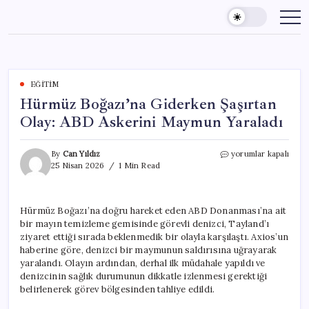
Skip
to
content
EĞITIM
Hürmüz Boğazı’na Giderken Şaşırtan
Olay: ABD Askerini Maymun Yaraladı
Hürmüz
By
Can Yıldız
yorumlar kapalı
Boğazı’na
25 Nisan 2026
1 Min Read
Giderken
Şaşırtan
Olay:
Hürmüz Boğazı’na doğru hareket eden ABD Donanması’na ait
ABD
bir mayın temizleme gemisinde görevli denizci, Tayland’ı
Askerini
Maymun
ziyaret ettiği sırada beklenmedik bir olayla karşılaştı. Axios’un
Yaraladı
haberine göre, denizci bir maymunun saldırısına uğrayarak
için
yaralandı. Olayın ardından, derhal ilk müdahale yapıldı ve
denizcinin sağlık durumunun dikkatle izlenmesi gerektiği
belirlenerek görev bölgesinden tahliye edildi.