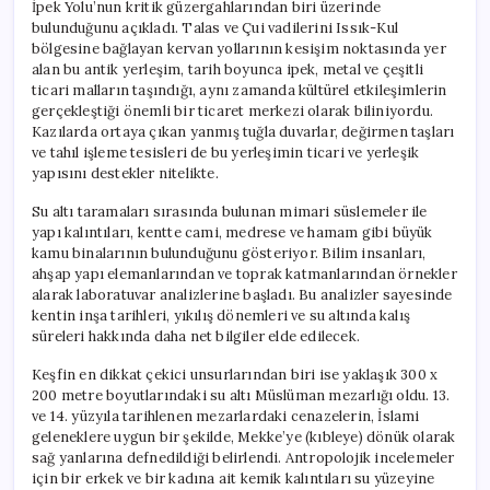
İpek Yolu’nun kritik güzergahlarından biri üzerinde
bulunduğunu açıkladı. Talas ve Çui vadilerini Issık-Kul
bölgesine bağlayan kervan yollarının kesişim noktasında yer
alan bu antik yerleşim, tarih boyunca ipek, metal ve çeşitli
ticari malların taşındığı, aynı zamanda kültürel etkileşimlerin
gerçekleştiği önemli bir ticaret merkezi olarak biliniyordu.
Kazılarda ortaya çıkan yanmış tuğla duvarlar, değirmen taşları
ve tahıl işleme tesisleri de bu yerleşimin ticari ve yerleşik
yapısını destekler nitelikte.
Su altı taramaları sırasında bulunan mimari süslemeler ile
yapı kalıntıları, kentte cami, medrese ve hamam gibi büyük
kamu binalarının bulunduğunu gösteriyor. Bilim insanları,
ahşap yapı elemanlarından ve toprak katmanlarından örnekler
alarak laboratuvar analizlerine başladı. Bu analizler sayesinde
kentin inşa tarihleri, yıkılış dönemleri ve su altında kalış
süreleri hakkında daha net bilgiler elde edilecek.
Keşfin en dikkat çekici unsurlarından biri ise yaklaşık 300 x
200 metre boyutlarındaki su altı Müslüman mezarlığı oldu. 13.
ve 14. yüzyıla tarihlenen mezarlardaki cenazelerin, İslami
geleneklere uygun bir şekilde, Mekke’ye (kıbleye) dönük olarak
sağ yanlarına defnedildiği belirlendi. Antropolojik incelemeler
için bir erkek ve bir kadına ait kemik kalıntıları su yüzeyine