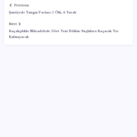
Previous
Şantiyede Yangın Faciası: 1 Ölü, 6 Yaralı
Next
Kaçakçılıkla Mücadelede Dört Yeni Bölüm: Suçlulara Kaçacak Yer
Kalmayacak
SON YAZILAR
ASUS ProArt GeForce RTX 5090 Duyuruldu: İşte
Özellikleri
Meta’dan Yazılımcılar için Yeni Araç: Muse Code