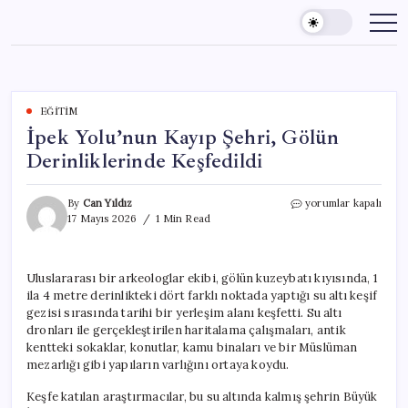
Skip
to
content
EĞITIM
İpek Yolu’nun Kayıp Şehri, Gölün
Derinliklerinde Keşfedildi
İpek
By
Can Yıldız
yorumlar kapalı
Yolu’nun
17 Mayıs 2026
1 Min Read
Kayıp
Şehri,
Gölün
Uluslararası bir arkeologlar ekibi, gölün kuzeybatı kıyısında, 1
Derinliklerinde
ila 4 metre derinlikteki dört farklı noktada yaptığı su altı keşif
Keşfedildi
için
gezisi sırasında tarihi bir yerleşim alanı keşfetti. Su altı
dronları ile gerçekleştirilen haritalama çalışmaları, antik
kentteki sokaklar, konutlar, kamu binaları ve bir Müslüman
mezarlığı gibi yapıların varlığını ortaya koydu.
Keşfe katılan araştırmacılar, bu su altında kalmış şehrin Büyük