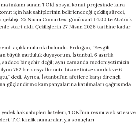
Ayrıntılar
i olma imkanı sunan TOKİ sosyal konut projesinde kura
Burada!**
nut için hak sahiplerinin belirleneceği çekiliş süreci,
için
a çekilişi, 25 Nisan Cumartesi günü saat 14.00’te Atatürk
nle start aldı. Çekilişlerin 27 Nisan 2026 tarihine kadar
mli açıklamalarda bulundu. Erdoğan, “Sevgili
tan büyük mutluluk duyuyorum. İstanbul, 6 asırlık
hir, sadece bir şehir değil; aynı zamanda medeniyetimizin
ilyon 762 bin sosyal konutu hizmetinize sunduk ve 6
,” dedi. Ayrıca, İstanbul’un afetlere karşı dirençli
bina güçlendirme kampanyalarına katılmaları çağrısında
edek hak sahipleri listeleri, TOKİ’nin resmi web sitesi ve
leri, T.C. kimlik numaralarıyla sonuçları