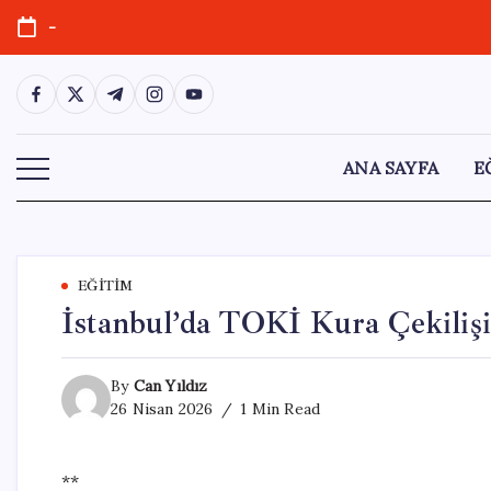
Skip
-
to
content
https://www.facebook.com/
https://twitter.com/
https://t.me/
https://www.instagram.com/
https://youtube.com/
ANA SAYFA
E
EĞITIM
İstanbul’da TOKİ Kura Çekilişi 
By
Can Yıldız
26 Nisan 2026
1 Min Read
**