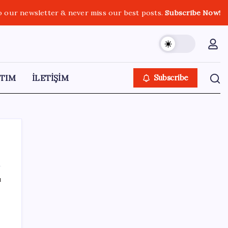
o our newsletter & never miss our best posts.
Subscribe Now!
TIM
İLETİŞİM
Subscribe
ı
SON YAZILAR
ASUS ProArt GeForce RTX 5090 Duyuruldu:
İşte Özellikleri