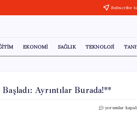
Subscribe t
ĞİTİM
EKONOMİ
SAĞLIK
TEKNOLOJİ
TANI
Başladı: Ayrıntılar Burada!**
İstanbul’da
yorumlar kapal
TOKİ
Kura
Çekilişi
Başladı: