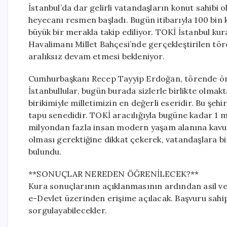
İstanbul’da dar gelirli vatandaşların konut sahib
heyecanı resmen başladı. Bugün itibarıyla 100 bin ko
büyük bir merakla takip ediliyor. TOKİ İstanbul kur
Havalimanı Millet Bahçesi’nde gerçekleştirilen töre
aralıksız devam etmesi bekleniyor.
Cumhurbaşkanı Recep Tayyip Erdoğan, törende öne
İstanbullular, bugün burada sizlerle birlikte olmak
birikimiyle milletimizin en değerli eseridir. Bu şe
tapu senedidir. TOKİ aracılığıyla bugüne kadar 1 m
milyondan fazla insan modern yaşam alanına kavuştu
olması gerektiğine dikkat çekerek, vatandaşlara 
bulundu.
**SONUÇLAR NEREDEN ÖĞRENİLECEK?**
Kura sonuçlarının açıklanmasının ardından asil ve y
e-Devlet üzerinden erişime açılacak. Başvuru sahip
sorgulayabilecekler.