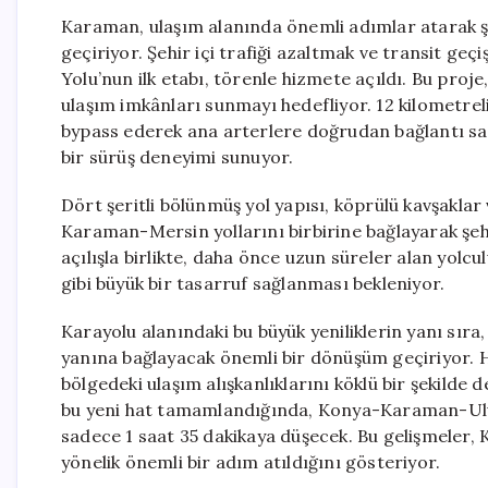
Karaman, ulaşım alanında önemli adımlar atarak şe
geçiriyor. Şehir içi trafiği azaltmak ve transit ge
Yolu’nun ilk etabı, törenle hizmete açıldı. Bu pr
ulaşım imkânları sunmayı hedefliyor. 12 kilometrel
bypass ederek ana arterlere doğrudan bağlantı sa
bir sürüş deneyimi sunuyor.
Dört şeritli bölünmüş yol yapısı, köprülü kavşakla
Karaman-Mersin yollarını birbirine bağlayarak şehi
açılışla birlikte, daha önce uzun süreler alan yolcu
gibi büyük bir tasarruf sağlanması bekleniyor.
Karayolu alanındaki bu büyük yeniliklerin yanı sıra
yanına bağlayacak önemli bir dönüşüm geçiriyor. H
bölgedeki ulaşım alışkanlıklarını köklü bir şekilde
bu yeni hat tamamlandığında, Konya-Karaman-Uluk
sadece 1 saat 35 dakikaya düşecek. Bu gelişmeler,
yönelik önemli bir adım atıldığını gösteriyor.