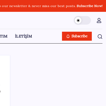
o our newsletter & never miss our best posts.
Subscribe Now!
TIM
İLETİŞİM
Subscribe
SON YAZILAR
ı
ASUS ProArt GeForce RTX 5090 Duyuruldu:
İşte Özellikleri