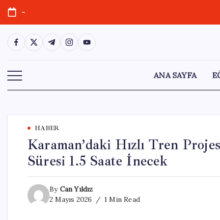
Skip
-
to
content
https://www.facebook.com/
https://twitter.com/
https://t.me/
https://www.instagram.com/
https://youtube.com/
ANA SAYFA
E
HABER
Karaman’daki Hızlı Tren Projesi
Süresi 1.5 Saate İnecek
By
Can Yıldız
2 Mayıs 2026
1 Min Read