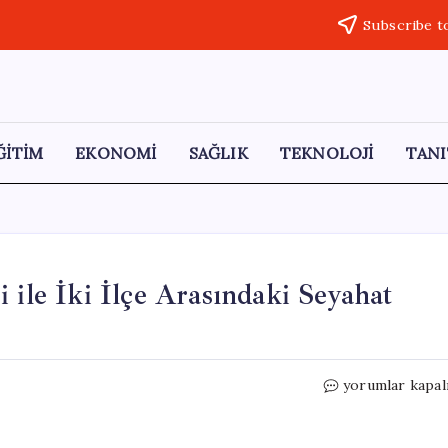
Subscribe t
ĞİTİM
EKONOMİ
SAĞLIK
TEKNOLOJİ
TANI
 ile İki İlçe Arasındaki Seyahat
Karaman’daki
yorumlar kapal
Hızlı
Tren
Projesi