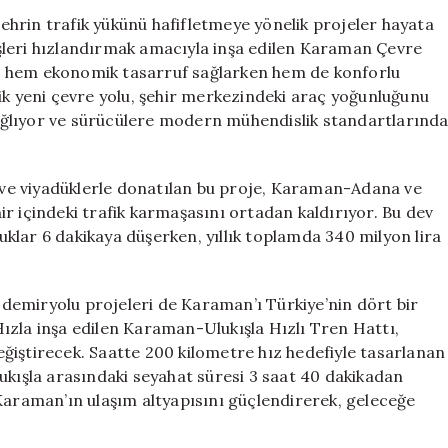
ile
hrin trafik yükünü hafifletmeye yönelik projeler hayata
İki
çişleri hızlandırmak amacıyla inşa edilen Karaman Çevre
İlçe
oje, hem ekonomik tasarruf sağlarken hem de konforlu
Arasındaki
ik yeni çevre yolu, şehir merkezindeki araç yoğunluğunu
Seyahat
ğlıyor ve sürücülere modern mühendislik standartlarınd
Süresi
1.5
Saate
r ve viyadüklerle donatılan bu proje, Karaman-Adana ve
İnecek
için
r içindeki trafik karmaşasını ortadan kaldırıyor. Bu dev
luklar 6 dakikaya düşerken, yıllık toplamda 340 milyon lira
, demiryolu projeleri de Karaman’ı Türkiye’nin dört bir
ızla inşa edilen Karaman-Ulukışla Hızlı Tren Hattı,
 değiştirecek. Saatte 200 kilometre hız hedefiyle tasarlanan
ışla arasındaki seyahat süresi 3 saat 40 dakikadan
 Karaman’ın ulaşım altyapısını güçlendirerek, geleceğe