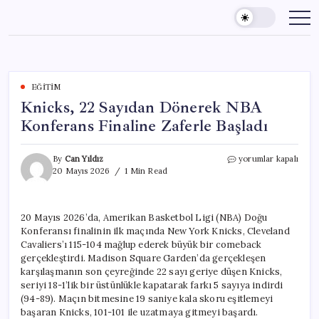
Skip
to
content
EĞITIM
Knicks, 22 Sayıdan Dönerek NBA
Konferans Finaline Zaferle Başladı
Knicks,
By
Can Yıldız
yorumlar kapalı
22
20 Mayıs 2026
1 Min Read
Sayıdan
Dönerek
NBA
20 Mayıs 2026’da, Amerikan Basketbol Ligi (NBA) Doğu
Konferans
Konferansı finalinin ilk maçında New York Knicks, Cleveland
Finaline
Zaferle
Cavaliers’ı 115-104 mağlup ederek büyük bir comeback
Başladı
gerçekleştirdi. Madison Square Garden’da gerçekleşen
için
karşılaşmanın son çeyreğinde 22 sayı geriye düşen Knicks,
seriyi 18-1’lik bir üstünlükle kapatarak farkı 5 sayıya indirdi
(94-89). Maçın bitmesine 19 saniye kala skoru eşitlemeyi
başaran Knicks, 101-101 ile uzatmaya gitmeyi başardı.