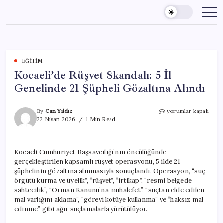
Skip
to
content
EĞITIM
Kocaeli’de Rüşvet Skandalı: 5 İl
Genelinde 21 Şüpheli Gözaltına Alındı
Kocaeli’de
By
Can Yıldız
yorumlar kapalı
Rüşvet
22 Nisan 2026
1 Min Read
Skandalı:
5
İl
Kocaeli Cumhuriyet Başsavcılığı’nın öncülüğünde
Genelinde
gerçekleştirilen kapsamlı rüşvet operasyonu, 5 ilde 21
21
Şüpheli
şüphelinin gözaltına alınmasıyla sonuçlandı. Operasyon, “suç
Gözaltına
örgütü kurma ve üyelik”, “rüşvet”, “irtikap”, “resmi belgede
Alındı
sahtecilik”, “Orman Kanunu’na muhalefet”, “suçtan elde edilen
için
mal varlığını aklama”, “görevi kötüye kullanma” ve “haksız mal
edinme” gibi ağır suçlamalarla yürütülüyor.