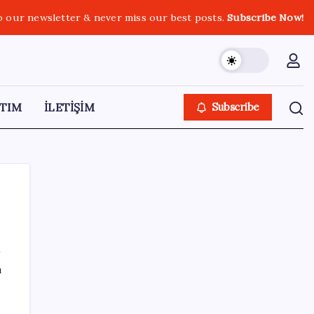
o our newsletter & never miss our best posts.
Subscribe Now!
TIM
İLETİŞİM
Subscribe
SON YAZILAR
ı
Savunma ihracatında hedef dünyada ilk 10