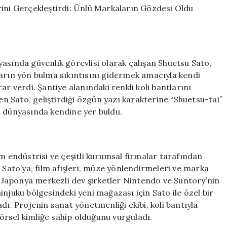
ile
Hayallerini
Gerçekleştirdi:
Ünlü
Markaların
asında güvenlik görevlisi olarak çalışan Shuetsu Sato,
Gözdesi
Oldu
ların yön bulma sıkıntısını gidermek amacıyla kendi
için
ar verdi. Şantiye alanındaki renkli koli bantlarını
sen Sato, geliştirdiği özgün yazı karakterine “Shuetsu-tai”
m dünyasında kendine yer buldu.
m endüstrisi ve çeşitli kurumsal firmalar tarafından
 Sato’ya, film afişleri, müze yönlendirmeleri ve marka
ı. Japonya merkezli dev şirketler Nintendo ve Suntory’nin
njuku bölgesindeki yeni mağazası için Sato ile özel bir
dı. Projenin sanat yönetmenliği ekibi, koli bantıyla
görsel kimliğe sahip olduğunu vurguladı.