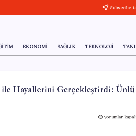
Subscribe t
ĞİTİM
EKONOMİ
SAĞLIK
TEKNOLOJİ
TANI
 ile Hayallerini Gerçekleştirdi: Ünlü
Koli
yorumlar kapal
Bantıyla
Tasarladığı
Tabela