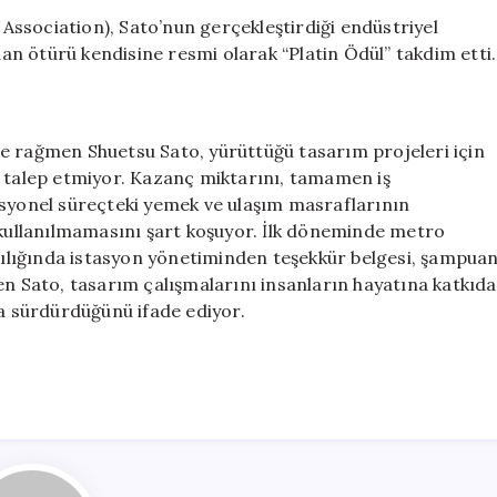
ssociation), Sato’nun gerçekleştirdiği endüstriyel
n ötürü kendisine resmi olarak “Platin Ödül” takdim etti.
e rağmen Shuetsu Sato, yürüttüğü tasarım projeleri için
t talep etmiyor. Kazanç miktarını, tamamen iş
asyonel süreçteki yemek ve ulaşım masraflarının
e kullanılmamasını şart koşuyor. İlk döneminde metro
rşılığında istasyon yönetiminden teşekkür belgesi, şampua
irten Sato, tasarım çalışmalarını insanların hayatına katkıda
 sürdürdüğünü ifade ediyor.