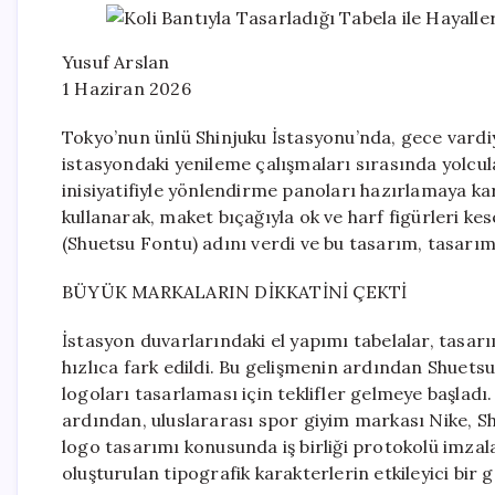
Yusuf Arslan
1 Haziran 2026
Tokyo’nun ünlü Shinjuku İstasyonu’nda, gece vardiy
istasyondaki yenileme çalışmaları sırasında yolcu
inisiyatifiyle yönlendirme panoları hazırlamaya kar
kullanarak, maket bıçağıyla ok ve harf figürleri ke
(Shuetsu Fontu) adını verdi ve bu tasarım, tasarı
BÜYÜK MARKALARIN DİKKATİNİ ÇEKTİ
İstasyon duvarlarındaki el yapımı tabelalar, tasarı
hızlıca fark edildi. Bu gelişmenin ardından Shuetsu
logoları tasarlaması için teklifler gelmeye başlad
ardından, uluslararası spor giyim markası Nike, Shi
logo tasarımı konusunda iş birliği protokolü imzala
oluşturulan tipografik karakterlerin etkileyici bir 