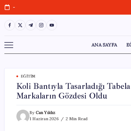
Skip
-
to
content
https://www.facebook.com/
https://twitter.com/
https://t.me/
https://www.instagram.com/
https://youtube.com/
ANA SAYFA
E
EĞITIM
Koli Bantıyla Tasarladığı Tabela
Markaların Gözdesi Oldu
By
Can Yıldız
1 Haziran 2026
2 Min Read