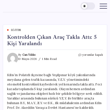
Skip
to
content
EĞITIM
Kontrolden Çıkan Araç Takla Attı: 5
Kişi Yaralandı
Kontrolden
By
Can Yıldız
yorumlar kapalı
Çıkan
13 Mayıs 2026
1 Min Read
Araç
Takla
Attı:
Kilis’in Polateli ilçesine bağlı Yeşilpınar köyü yakınlarında
5
meydana gelen trafik kazasında, Y.E.Y. yönetimindeki
Kişi
Yaralandı
otomobil kontrolünü kaybederek yol kenarında takla attı. Feci
için
kazada toplamda 5 kişi yaralandı. Olayın hemen ardından
sağlık ve jandarma ekipleri hızlı bir şekilde bölgeye sevk edildi.
Yaralılar arasında bulunan sürücü Y.E.Y. ile birlikte araçta
bulunan B.Y., M.A.Y., Z.Y. ve S.K., ilk müdahalenin ardından Kilis
Prof. Dr. Alaeddin Yavaşca Devlet Hastanesi’ne kaldırıldı.