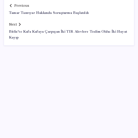
Previous
Tamar Tanrıyar Hakkında Soruşturma Başlatıldı
Next
Bitlis’te Kafa Kafaya Çarpışan İki TIR Alevlere Teslim Oldu: İki Hayat
Kayıp
SON YAZILAR
OpenAI’ın İlk Cihazı için Fiyat ve Tasarım Belli Oldu
Google Maps’e Gelen Ask Maps Özelliği Neler
Sunuyor?