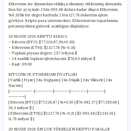
Ethereum ise durumdan oldukça olumsuz etkilenmiş durumda.
Son bir ay içinde 2 bin 093,48 dolara kadar düşen Ethereum,
%0,31’lik bir değer kaybıyla 2 bin 127,78 dolardan işlem
görüyor. Kripto para yatırımcıları, Ethereum’un toparlanma
potansiyelinin giderek azaldığını düşünüyor.
20 MAYIS 2026 KRİPTO KISACA
– Bitcoin (BTC): $77.226,87 (%+0,30)
– Ethereum (ETH): $2.127,78 (%-0,31)
– Toplam piyasa değeri: 2,57 trilyon $
– 24 saatlik toplam işlem hacmi: $70,63 milyar $
– Saat: 09:30
BİTCOİN VE ETHEREUM FİYATLARI
| Varlık | Fiyat | 24s Değişim | 24s Düşük | 24s Yüksek | 24s
Hacim |
|———————-|—————-|————–|—————|—————|
—————|
| Bitcoin (BTC) | $77.226,87 | %+0,30 | $76.082,37 | $77.283,68 |
26,3 milyar $ |
| Ethereum (ETH) | $2.127,78 | %-0,31 | $2.093,48 | $2.143,01 |
11,75 milyar $ |
20 MAYIS 2026 EN ÇOK YÜKSELEN KRİPTO PARALAR