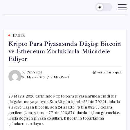
Skip
to
content
HABER
Kripto Para Piyasasında Düşüş: Bitcoin
ve Ethereum Zorluklarla Mücadele
Ediyor
Kripto
By
Can Yıldız
yorumlar kapalı
Para
20 Mayıs 2026
2 Min Read
Piyasasında
Düşüş:
Bitcoin
20 Mayıs 2026 tarihinde kripto para piyasalarında ciddi bir
ve
dalgalanma yaşanıyor. Son 30 gün içinde 82 bin 792,21 dolarla
Ethereum
Zorluklarla
zirveye ulaşan Bitcoin, son 24 saatte 76 bin 082,37 dolara
Mücadele
gerilemişken, şu anda 77 bin 226,87 dolardan işlem görmekte.
Ediyor
Hızla değişen piyasa koşulları, Bitcoin’in toparlanma
için
çabalarını zorluyor.