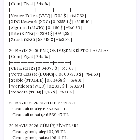
| Coin | Fiyat | 24s % |
|———————|—————|————-|
| Venice Token (VVV) | 17,08 $ | +%17,32 |
| XDC Network (XDC) | 0,03554 $ | +%15,10 |
| Algorand (ALGO) | 0,1160 $ | +%6,83 |
| Kite (KITE) | 0,2393 $ | +%4,35 |
| Zcash (ZEC) | 587,19 $ | +%3,82 |
20 MAYIS 2026 EN ÇOK DÜŞEN KRİPTO PARALAR
| Coin | Fiyat | 24s % |
|———————|—————|————-|
| Chiliz (CHZ) | 0,04673 $ | -%5,68 |
| Terra Classic (LUNC)| 0,00007573 $ | -%4,53 |
| Stable (STABLE) | 0,03458 $ | -%4,31 |
| Worldcoin (WLD) | 0,2397 $ | -%3,69 |
| Toncoin (TON) | 1,96 $ | -%3,66 |
20 MAYIS 2026 ALTIN FİYATLARI
– Gram altın alış: 6.538,60 TL
– Gram altın satış: 6.539,47 TL
20 MAYIS 2026 GÜMÜŞ FİYATLARI
– Gram gümüş alış: 107,99 TL
– Gram gümüş satış: 108,11 TL