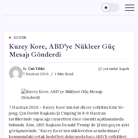
Skip
to
content
EĞITIM
Kuzey Kore, ABD’ye Nükleer Güç
Mesajı Gönderdi
Kuzey
By
Can Yıldız
yorumlar kapalı
Kore,
7 Haziran 2026
1 Min Read
ABD’ye
Nükleer
Güç
Mesajı
Gönderdi
için
7 Haziran 2026 – Kuzey Kore’nin üst düzey yetkilisi Kim Yo-
jong, Çin Devlet Başkanı Şi Cinping’in 8-9 Haziran
tarihlerinde yapacağı ziyaretten önce önemli açıklamalarda
bulundu. Kim, ABD Başkanı Donald Trump ile Şi’nin geçen ayki
görüşmesinde, “Kuzey Kore’nin nükleerden arındırılması”
konusundaki ortak hedefleri dolayısıyla bazı ABD’li yetkilileri