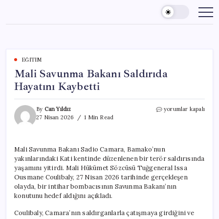
Skip
to
content
EĞITIM
Mali Savunma Bakanı Saldırıda
Hayatını Kaybetti
Mali
By
Can Yıldız
yorumlar kapalı
Savunma
27 Nisan 2026
1 Min Read
Bakanı
Saldırıda
Hayatını
Mali Savunma Bakanı Sadio Camara, Bamako’nun
Kaybetti
yakınlarındaki Kati kentinde düzenlenen bir terör saldırısında
için
yaşamını yitirdi. Mali Hükümet Sözcüsü Tuğgeneral Issa
Ousmane Coulibaly, 27 Nisan 2026 tarihinde gerçekleşen
olayda, bir intihar bombacısının Savunma Bakanı’nın
konutunu hedef aldığını açıkladı.
Coulibaly, Camara’nın saldırganlarla çatışmaya girdiğini ve