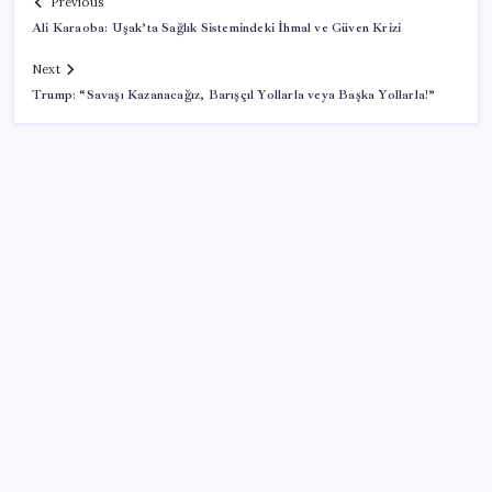
Previous
Ali Karaoba: Uşak’ta Sağlık Sistemindeki İhmal ve Güven Krizi
Next
Trump: “Savaşı Kazanacağız, Barışçıl Yollarla veya Başka Yollarla!”
SON YAZILAR
ASUS ProArt GeForce RTX 5090 Duyuruldu: İşte
Özellikleri
Meta’dan Yazılımcılar için Yeni Araç: Muse Code
Vatandaşın akaryakıt indirimini ÖTV yuttu!