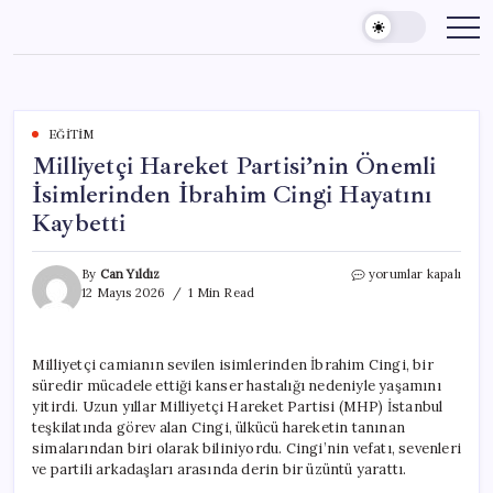
Skip
to
content
EĞITIM
Milliyetçi Hareket Partisi’nin Önemli
İsimlerinden İbrahim Cingi Hayatını
Kaybetti
Milliyetçi
By
Can Yıldız
yorumlar kapalı
Hareket
12 Mayıs 2026
1 Min Read
Partisi’nin
Önemli
İsimlerinden
Milliyetçi camianın sevilen isimlerinden İbrahim Cingi, bir
İbrahim
süredir mücadele ettiği kanser hastalığı nedeniyle yaşamını
Cingi
Hayatını
yitirdi. Uzun yıllar Milliyetçi Hareket Partisi (MHP) İstanbul
Kaybetti
teşkilatında görev alan Cingi, ülkücü hareketin tanınan
için
simalarından biri olarak biliniyordu. Cingi’nin vefatı, sevenleri
ve partili arkadaşları arasında derin bir üzüntü yarattı.