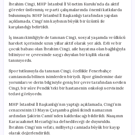
İbrahim Cingi, MHP İstanbul İl Yönetim Kurulu’nda da aktif
görevler üstlenmiş ve parti çalışmalarında önemli katkılarda
bulunmuştu. MHP İstanbul İl Başkanlığı tarafından yapılan
açıklamada, Cingi’nin kaybının büyük bir üzüntü ile
karşılandığı belirtildi.
İş insanı kimliğiyle de tanınan Cingi, sosyal yaşamda ve ülkücü
hareket içerisinde uzun yıllar aktif olarak yer aldı. Evli ve bir
çocuk babası olan İbrahim Cingi, aile hayatına olan bağlılığıyla
biliniyor ve çevresinde saygı duyulan bir kişilik olarak
tanınıyordu.
Spor tutkusuyla da tanınan Cingi, özellikle Fenerbahçe
camiasında bilinen isimlerden biriydi. Spor gündemine dair
yorumları ve derin bilgisiyle geniş bir çevre tarafından sevilen
Cingi, bir süre Pendik’teki bir hastanenin onkoloji servisinde
tedavi görüyordu.
MHP İstanbul İl Başkanlığı’nın yaptığı açıklamada, Cingi’nin
cenazesinin 13 Mayıs Çarşamba günü ikindi namazının
ardından Şakirin Camii’nden kaldırılacağı bildirildi. Naaşının
Karacaahmet Mezarlığı’na defnedileceği de duyuruldu.
İbrahim Cingi’nin vefatı, milliyetçi camiada büyük bir kayıp
olarak değerlendirildi.