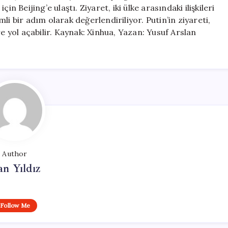
Gitti
n Beijing’e ulaştı. Ziyaret, iki ülke arasındaki ilişkileri
için
i bir adım olarak değerlendiriliyor. Putin’in ziyareti,
re yol açabilir. Kaynak: Xinhua, Yazan: Yusuf Arslan
Author
n Yıldız
Follow Me