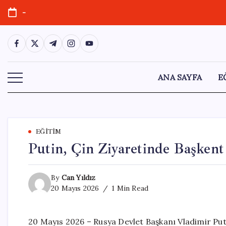
Skip
-
to
content
https://www.facebook.com/
https://twitter.com/
https://t.me/
https://www.instagram.com/
https://youtube.com/
ANA SAYFA
E
EĞITIM
Putin, Çin Ziyaretinde Başkent 
By
Can Yıldız
20 Mayıs 2026
1 Min Read
20 Mayıs 2026 – Rusya Devlet Başkanı Vladimir Put