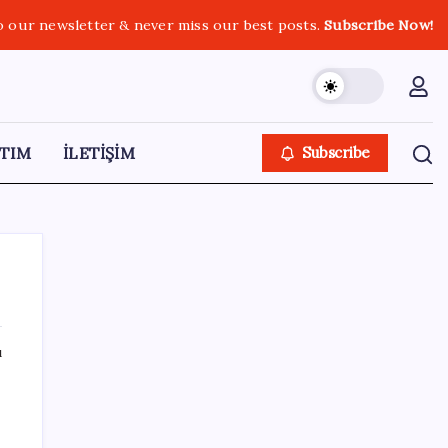
o our newsletter & never miss our best posts.
Subscribe Now!
TIM
İLETİŞİM
Subscribe
ı
SON YAZILAR
Vatandaşın akaryakıt indirimini ÖTV yuttu!