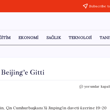
Subscribe t
ĞİTİM
EKONOMİ
SAĞLIK
TEKNOLOJİ
TANI
Beijing’e Gitti
Putin,
yorumlar kapal
Çin
Ziyaretinde
Başkent
Beijing’e
in, Çin Cumhurbaşkanı Xi Jinping’in daveti üzerine 19-20