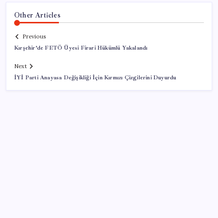
Other Articles
Previous
Kırşehir’de FETÖ Üyesi Firari Hükümlü Yakalandı
Next
İYİ Parti Anayasa Değişikliği İçin Kırmızı Çizgilerini Duyurdu
SON YAZILAR
Ekran Kartı Fiyatlarına Zam Yolda: Yüzde 40’a Varan