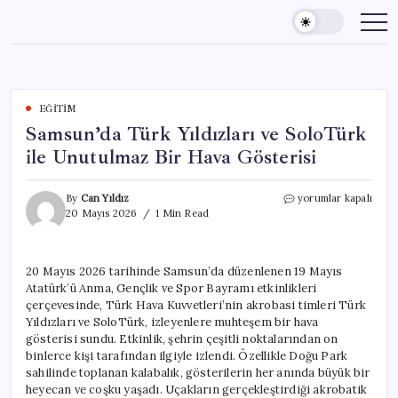
Skip
to
content
EĞITIM
Samsun’da Türk Yıldızları ve SoloTürk
ile Unutulmaz Bir Hava Gösterisi
Samsun’da
By
Can Yıldız
yorumlar kapalı
Türk
20 Mayıs 2026
1 Min Read
Yıldızları
ve
SoloTürk
20 Mayıs 2026 tarihinde Samsun’da düzenlenen 19 Mayıs
ile
Atatürk’ü Anma, Gençlik ve Spor Bayramı etkinlikleri
Unutulmaz
Bir
çerçevesinde, Türk Hava Kuvvetleri’nin akrobasi timleri Türk
Hava
Yıldızları ve SoloTürk, izleyenlere muhteşem bir hava
Gösterisi
gösterisi sundu. Etkinlik, şehrin çeşitli noktalarından on
için
binlerce kişi tarafından ilgiyle izlendi. Özellikle Doğu Park
sahilinde toplanan kalabalık, gösterilerin her anında büyük bir
heyecan ve coşku yaşadı. Uçakların gerçekleştirdiği akrobatik