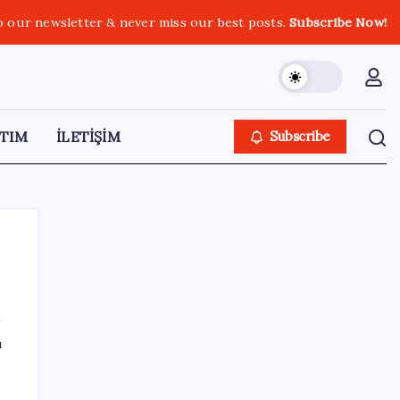
o our newsletter & never miss our best posts.
Subscribe Now!
TIM
İLETİŞİM
Subscribe
SON YAZILAR
ı
ASUS ProArt GeForce RTX 5090 Duyuruldu:
İşte Özellikleri