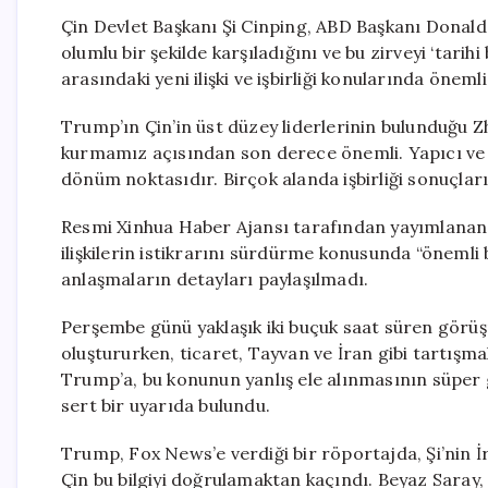
Çin Devlet Başkanı Şi Cinping, ABD Başkanı Donald
olumlu bir şekilde karşıladığını ve bu zirveyi ‘tarihi
arasındaki yeni ilişki ve işbirliği konularında önemli
Trump’ın Çin’in üst düzey liderlerinin bulunduğu Zhon
kurmamız açısından son derece önemli. Yapıcı ve isti
dönüm noktasıdır. Birçok alanda işbirliği sonuçların
Resmi Xinhua Haber Ajansı tarafından yayımlanan h
ilişkilerin istikrarını sürdürme konusunda “önemli b
anlaşmaların detayları paylaşılmadı.
Perşembe günü yaklaşık iki buçuk saat süren görüşm
oluştururken, ticaret, Tayvan ve İran gibi tartışmalı
Trump’a, bu konunun yanlış ele alınmasının süper
sert bir uyarıda bulundu.
Trump, Fox News’e verdiği bir röportajda, Şi’nin İr
Çin bu bilgiyi doğrulamaktan kaçındı. Beyaz Saray