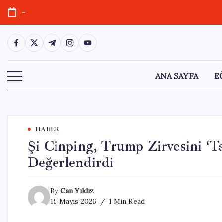
Skip
-
to
content
https://www.facebook.com/
https://twitter.com/
https://t.me/
https://www.instagram.com/
https://youtube.com/
ANA SAYFA
E
HABER
Şi Cinping, Trump Zirvesini ‘T
Değerlendirdi
By
Can Yıldız
15 Mayıs 2026
1 Min Read