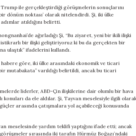
‘Tarihi
 Trump ile gerçekleştirdiği görüşmelerin sonuçlarını
Bir
 bir dönüm noktası’ olarak nitelendirdi. Şi, iki ülke
Dönüm
 adımlar atıldığını belirtti.
Noktası’
Olarak
gnanhai’de ağırladığı Şi, “Bu ziyaret, yeni bir ikili ilişki
Değerlendirdi
krarlı bir ilişki geliştiriyoruz ki bu da gerçekten bir
için
a ulaştık” ifadelerini kullandı.
abere göre, iki ülke arasındaki ekonomik ve ticari
ir mutabakata” varıldığı belirtildi, ancak bu ticari
elerde liderler, ABD-Çin ilişkilerine dair olumlu bir hava
 konuları da ele aldılar. Şi, Tayvan meselesiyle ilgili olara
 güçler arasında çatışmalara yol açabileceği konusunda
an meselesinde yardım teklifi yaptığını ifade etti; ancak
, görüşmeler sırasında iki tarafın Hürmüz Boğazı’ndaki