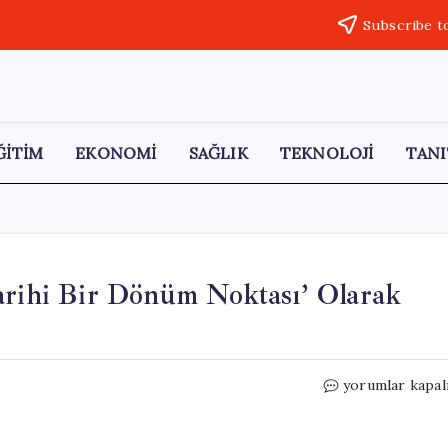
Subscribe t
ĞİTİM
EKONOMİ
SAĞLIK
TEKNOLOJİ
TANI
arihi Bir Dönüm Noktası’ Olarak
Şi
yorumlar kapal
Cinping,
Trump
Zirvesini