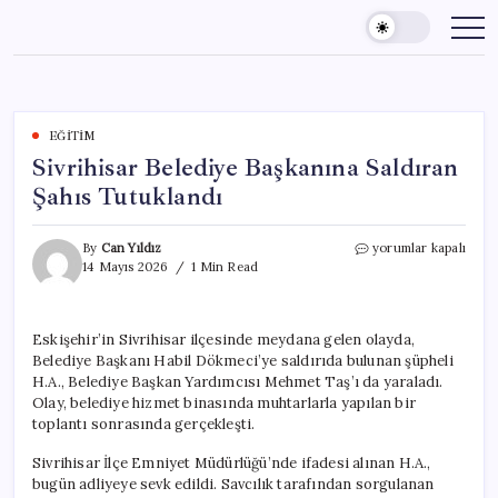
Skip
to
content
EĞITIM
Sivrihisar Belediye Başkanına Saldıran
Şahıs Tutuklandı
Sivrihisar
By
Can Yıldız
yorumlar kapalı
Belediye
14 Mayıs 2026
1 Min Read
Başkanına
Saldıran
Şahıs
Eskişehir’in Sivrihisar ilçesinde meydana gelen olayda,
Tutuklandı
Belediye Başkanı Habil Dökmeci’ye saldırıda bulunan şüpheli
için
H.A., Belediye Başkan Yardımcısı Mehmet Taş’ı da yaraladı.
Olay, belediye hizmet binasında muhtarlarla yapılan bir
toplantı sonrasında gerçekleşti.
Sivrihisar İlçe Emniyet Müdürlüğü’nde ifadesi alınan H.A.,
bugün adliyeye sevk edildi. Savcılık tarafından sorgulanan