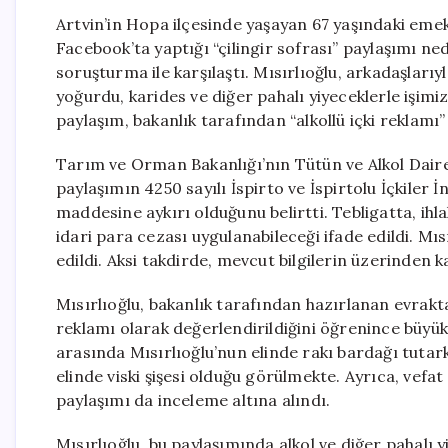
Artvin’in Hopa ilçesinde yaşayan 67 yaşındaki emek
Facebook’ta yaptığı “çilingir sofrası” paylaşımı n
soruşturma ile karşılaştı. Mısırlıoğlu, arkadaşları
yoğurdu, karides ve diğer pahalı yiyeceklerle işimiz
paylaşım, bakanlık tarafından “alkollü içki reklamı”
Tarım ve Orman Bakanlığı’nın Tütün ve Alkol Daires
paylaşımın 4250 sayılı İspirto ve İspirtolu İçkiler 
maddesine aykırı olduğunu belirtti. Tebligatta, ihl
idari para cezası uygulanabileceği ifade edildi. Mı
edildi. Aksi takdirde, mevcut bilgilerin üzerinden kar
Mısırlıoğlu, bakanlık tarafından hazırlanan evrakt
reklamı olarak değerlendirildiğini öğrenince büyük
arasında Mısırlıoğlu’nun elinde rakı bardağı tutark
elinde viski şişesi olduğu görülmekte. Ayrıca, vefa
paylaşımı da inceleme altına alındı.
Mısırlıoğlu, bu paylaşımında alkol ve diğer pahalı yi