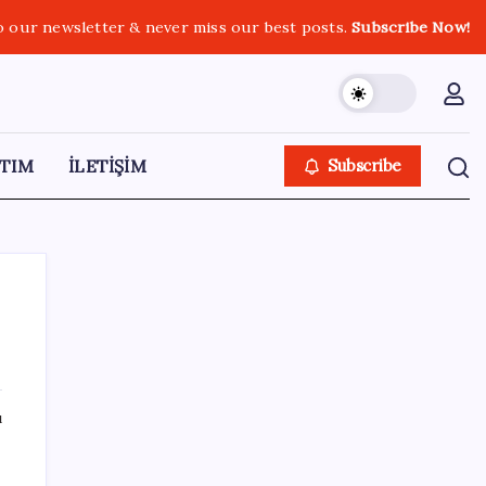
o our newsletter & never miss our best posts.
Subscribe Now!
TIM
İLETİŞİM
Subscribe
SON YAZILAR
ı
Vatandaşın akaryakıt indirimini ÖTV yuttu!