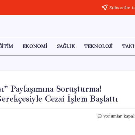
Subscribe t
ĞİTİM
EKONOMİ
SAĞLIK
TEKNOLOJİ
TANI
sı” Paylaşımına Soruşturma!
erekçesiyle Cezai İşlem Başlattı
Sosyal
yorumlar kapal
Medyada
“Çilingir
Sofrası”