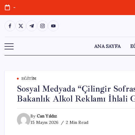
Skip
-
to
content
https://www.facebook.com/
https://twitter.com/
https://t.me/
https://www.instagram.com/
https://youtube.com/
ANA SAYFA
E
EĞITIM
Sosyal Medyada “Çilingir Sofra
Bakanlık Alkol Reklamı İhlali G
By
Can Yıldız
15 Mayıs 2026
2 Min Read