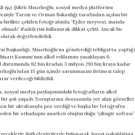
Paylaşımına
li işçi Şükrü Mısırlıoğlu, sosyal medya platformu
Soruşturma!
edeniyle Tarım ve Orman Bakanlığı tarafından açılan bir
Bakanlık
yla birlikte çekilen fotoğrafında “Ejder meyvesi, manda
Alkol
 olmadı” ifadelerini kullanarak dikkat çekti. Ancak bu
Reklamı
 olarak değerlendirildi.
İhlali
Gerekçesiyle
i Başkanlığı, Mısırlıoğlu’na gönderdiği tebligatta, yaptığı
Cezai
İnhisarı Kanunu’nun alkol reklamını yasaklayan 6.
İşlem
Başlattı
al durumunda 82 bin liradan 3 milyon 291 bin liraya kadar
için
sırlıoğlu’ndan 15 gün içinde savunmasını iletmesi talep
ar verileceği bildirildi.
a, sosyal medya paylaşımındaki fotoğrafların alkol
 bir şok yaşadı. Soruşturma dosyasında yer alan görseller
en bir akrabasıyla poz verdiği ve başka bir fotoğrafta
t eden bir arkadaşını anarken oluşturduğu “çilingir sofrası”
yeceklerle ilgili eleştirilerde bulunarak, hayat pahalılığına