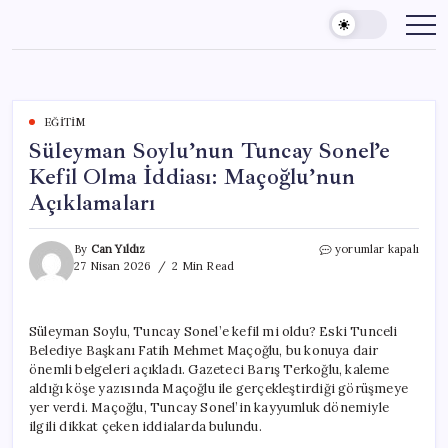
Skip
to
content
EĞITIM
Süleyman Soylu’nun Tuncay Sonel’e
Kefil Olma İddiası: Maçoğlu’nun
Açıklamaları
Süleyman
By
Can Yıldız
yorumlar kapalı
Soylu’nun
27 Nisan 2026
2 Min Read
Tuncay
Sonel’e
Kefil
Süleyman Soylu, Tuncay Sonel’e kefil mi oldu? Eski Tunceli
Olma
Belediye Başkanı Fatih Mehmet Maçoğlu, bu konuya dair
İddiası:
Maçoğlu’nun
önemli belgeleri açıkladı. Gazeteci Barış Terkoğlu, kaleme
Açıklamaları
aldığı köşe yazısında Maçoğlu ile gerçekleştirdiği görüşmeye
için
yer verdi. Maçoğlu, Tuncay Sonel’in kayyumluk dönemiyle
ilgili dikkat çeken iddialarda bulundu.