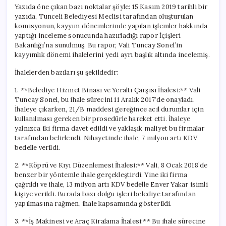
Yazıda öne çıkan bazı noktalar şöyle: 15 Kasım 2019 tarihli bir
yazıda, Tunceli Belediyesi Meclisi tarafından oluşturulan
komisyonun, kayyım dönemlerinde yapılan işlemler hakkında
yaptığı inceleme sonucunda hazırladığı rapor İçişleri
Bakanlığı’na sunulmuş. Bu rapor, Vali Tuncay Sonel’in
kayyımlık dönemi ihalelerini yedi ayrı başlık altında incelemiş.
İhalelerden bazıları şu şekildedir:
1. **Belediye Hizmet Binası ve Yeraltı Çarşısı İhalesi:** Vali
Tuncay Sonel, bu ihale sürecini 11 Aralık 2017’de onayladı.
İhaleye çıkarken, 21/B maddesi gereğince acil durumlar için
kullanılması gereken bir prosedürle hareket etti. İhaleye
yalnızca iki firma davet edildi ve yaklaşık maliyet bu firmalar
tarafından belirlendi. Nihayetinde ihale, 7 milyon artı KDV
bedelle verildi.
2. **Köprü ve Kıyı Düzenlemesi İhalesi:** Vali, 8 Ocak 2018’de
benzer bir yöntemle ihale gerçekleştirdi. Yine iki firma
çağrıldı ve ihale, 13 milyon artı KDV bedelle Enver Yakar isimli
kişiye verildi. Burada bazı dolgu işleri belediye tarafından
yapılmasına rağmen, ihale kapsamında gösterildi.
3. **İş Makinesi ve Araç Kiralama İhalesi:** Bu ihale sürecine