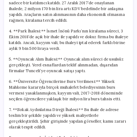
sadece bir katılımcı katıldı. 27 Aralık 2017’de onaylanan
ihalede, 2 milyon 170 bin lira artı KDV bedelinde bir anlaşma
yapıldı. Araçların satın alınmasının daha ekonomik olmasına
rağmen, kiralama tercih edildi.
4. **Park İhalesi:** İsmet İnönü Parkı’nın kiralama süreci, 3
Ekim 2018’de açık bir ihale ile yapıldı ve dokuz firma bu ihaleye
katıldı. Ancak, kayyım vali, bu ihaleyi iptal ederek farklı birine
aylık 9 bin 500 liraya verdi.
5. **Oyuncak Alım İhalesi:** Oyuncak alım süreci de usulsüz
gerçekleşti. Yerel esnaflardan teklif alınmadan, dışarıdan
firmalar Tunceli’ye oyuncak satışı yaptı.
6. **Üniversite Öğrencilerine Burs Verilmesi:** Yüksek
Mahkeme kararıyla birçok muhalefet belediyesinin burs
vermesi yasaklanmışken, kayyım vali, 2017-2018 döneminde
seçilen öğrencilere yaklaşık bir milyon lira burs tahsis etti.
7. **Sokak Aydınlatma Direği İhalesi:** Bu ihale de adrese
teslim bir şekilde yapıldı ve yüksek maliyetlerle
gerçekleştirildi. Şehir girişinde yapılan görseller, kamu zararı
olarak tespit edildi.