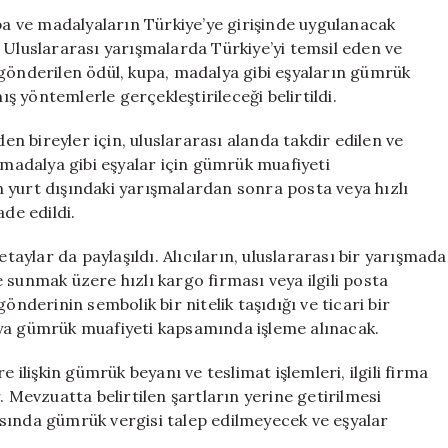
Yarışma
upa ve madalyaların Türkiye’ye girişinde uygulanacak
Ödülleri
 Uluslararası yarışmalarda Türkiye’yi temsil eden ve
Vergiden
 gönderilen ödül, kupa, madalya gibi eşyaların gümrük
Muaf
ış yöntemlerle gerçekleştirileceği belirtildi.
tutulacak
için
 bireyler için, uluslararası alanda takdir edilen ve
 madalya gibi eşyalar için gümrük muafiyeti
rin yurt dışındaki yarışmalardan sonra posta veya hızlı
ade edildi.
etaylar da paylaşıldı. Alıcıların, uluslararası bir yarışmada
 sunmak üzere hızlı kargo firması veya ilgili posta
önderinin sembolik bir nitelik taşıdığı ve ticari bir
şya gümrük muafiyeti kapsamında işleme alınacak.
 ilişkin gümrük beyanı ve teslimat işlemleri, ilgili firma
. Mevzuatta belirtilen şartların yerine getirilmesi
sında gümrük vergisi talep edilmeyecek ve eşyalar