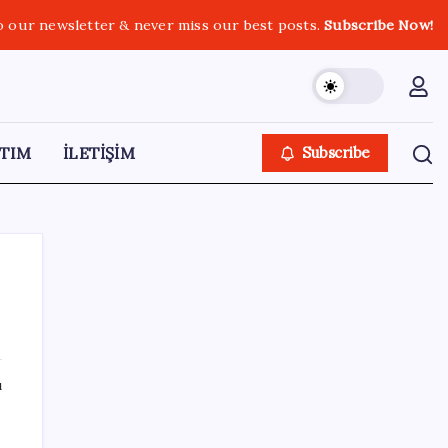
o our newsletter & never miss our best posts.
Subscribe Now!
TIM
İLETİŞİM
Subscribe
SON YAZILAR
ı
ASUS ProArt GeForce RTX 5090 Duyuruldu:
İşte Özellikleri