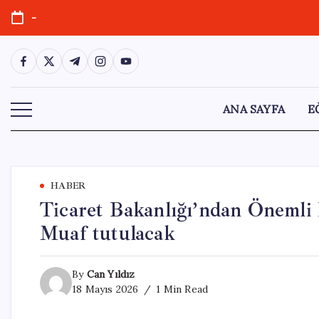
Skip
-
to
content
https://www.facebook.com/
https://twitter.com/
https://t.me/
https://www.instagram.com/
https://youtube.com/
ANA SAYFA
E
HABER
Ticaret Bakanlığı’ndan Önemli
Muaf tutulacak
By
Can Yıldız
18 Mayıs 2026
1 Min Read