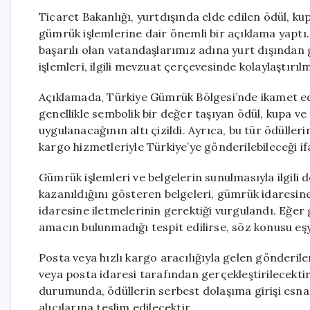
Ticaret Bakanlığı, yurtdışında elde edilen ödül, k
gümrük işlemlerine dair önemli bir açıklama yaptı.
başarılı olan vatandaşlarımız adına yurt dışından
işlemleri, ilgili mevzuat çerçevesinde kolaylaştırılm
Açıklamada, Türkiye Gümrük Bölgesi’nde ikamet eden
genellikle sembolik bir değer taşıyan ödül, kupa ve
uygulanacağının altı çizildi. Ayrıca, bu tür ödülle
kargo hizmetleriyle Türkiye’ye gönderilebileceği if
Gümrük işlemleri ve belgelerin sunulmasıyla ilgili d
kazanıldığını gösteren belgeleri, gümrük idaresine
idaresine iletmelerinin gerektiği vurgulandı. Eğer g
amacın bulunmadığı tespit edilirse, söz konusu e
Posta veya hızlı kargo aracılığıyla gelen gönderilere
veya posta idaresi tarafından gerçekleştirilecektir
durumunda, ödüllerin serbest dolaşıma girişi esna
alıcılarına teslim edilecektir.