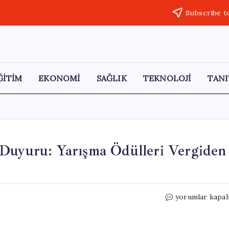
Subscribe t
ĞİTİM
EKONOMİ
SAĞLIK
TEKNOLOJİ
TANI
 Duyuru: Yarışma Ödülleri Vergiden
Ticaret
yorumlar kapal
Bakanlığı’ndan
Önemli
Duyuru: