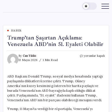
Skip
to
content
HABER
Trump’tan Şaşırtan Açıklama:
Venezuela ABD’nin 51. Eyaleti Olabilir
Trump’tan
By
Can Yıldız
yorumlar kapalı
Şaşırtan
13 Mayıs 2026
1 Min Read
Açıklama:
Venezuela
ABD’nin
ABD Başkanı Donald Trump, sosyal medya hesabında yaptığı
51.
paylaşımla dikkatleri üzerine çekti. Trump, Güney
Eyaleti
Olabilir
Amerika’nın kuzey kesimini gösteren bir harita paylaştı ve
için
burada Venezuela’nın ABD bayrağıyla kaplı olduğu dikkat
çekti. Paylaşımında, “51. eyalet” ifadesini kullanan Trump,
Venezuela’nın ABD’nin bir parçası olabileceği mesajını verdi.
Trump, 11 Mayıs’ta verdiği bir röportajda, Venezuela’yı