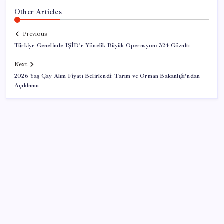
Other Articles
Previous
Türkiye Genelinde IŞİD’e Yönelik Büyük Operasyon: 324 Gözaltı
Next
2026 Yaş Çay Alım Fiyatı Belirlendi: Tarım ve Orman Bakanlığı’ndan
Açıklama
SON YAZILAR
ASUS ProArt GeForce RTX 5090 Duyuruldu: İşte