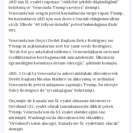
ABD’nin 51. eyaleti yapmayı “ciddi bir şekilde düşündüğünü”
belirtmiş ve “Venezuela Trump’ı seviyor.” demişti.
Venezuela’nın zengin petrol kaynaklarına vurgu yapan Trump,
bu kaynakların ABD için son derece önemli olduğunun altını
çizdi. Ülkede “40 trilyon dolarlık” petrol bulunduğunu ifade
etti.
Venezuela’nın Geçici Devlet Başkanı Delcy Rodriguez ise
Trump’ın açıklamalarına sert bir yanıt verdi. Rodriguez,
“Böyle bir şey asla kabul edilemez. Venezuelalıların en temel
özelliklerinden biri bağımsızlık mücadelesidir. Ülkemizin
egemenliğini korumaya devam edeceğiz.” şeklinde konuştu.
ABD, 3 Ocak’ta Venezuela’ya askeri müdahale düzenleyerek
Devlet Başkanı Nicolas Maduro’yu alıkoymuş ve ardından
Venezuela ile petrol anlaşması yapmıştı. Trump, bu süreçte
Delcy Rodriguez ile “iyi anlaştığını” belirtmişti.
Geçmişte de Kanada’nın 51. eyalet olmasını istemesi ve
Grönland’ı 52. eyalet olarak tanımlamasıyla dikkat çeken
Trump, Venezuela’nın da 53. eyalet olabileceğini öne
sürmüştü. Washington’da düzenlenen bir etkinlikte,
“Grönland’ı satın alacağız, Kanada ise 51. eyaletimiz olacak.”
demişti.