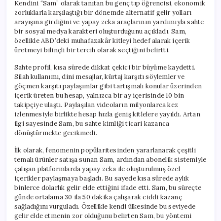
Kendini “Sam” olarak tanıtan bu genç tıp öğrencisi, ekonomik
zorluklarla karşılaştığı bir dönemde alternatif gelir yolları
arayışına girdiğini ve yapay zeka araçlarının yardımıyla sahte
bir sosyal medya karakteri oluşturduğunu açıkladı. Sam,
özellikle ABD’deki muhafazakâr kitleyi hedef alarak içerik
üretmeyi bilinçli bir tercih olarak seçtiğini belirtti.
Sahte profil, kısa sürede dikkat çekici bir büyüme kaydetti.
Silah kullanımı, dini mesajlar, kürtaj karşıtı söylemler ve
göçmen karşıtı paylaşımlar gibi tartışmalı konular üzerinden
içerik üreten bu hesap, yalnızca bir ay içerisinde 10 bin
takipçiye ulaştı. Paylaşılan videoların milyonlarca kez
izlenmesiyle birlikte hesap hızla geniş kitlelere yayıldı. Artan
ilgi sayesinde Sam, bu sahte kimliği ticari kazanca
dönüştürmekte gecikmedi.
İlk olarak, fenomenin popülaritesinden yararlanarak çeşitli
temalı ürünler satışa sunan Sam, ardından abonelik sistemiyle
çalışan platformlarda yapay zeka ile oluşturulmuş özel
içerikler paylaşmaya başladı. Bu sayede kısa sürede aylık
binlerce dolarlık gelir elde ettiğini ifade etti. Sam, bu süreçte
günde ortalama 30 ila 50 dakika çalışarak ciddi kazanç
sağladığını vurguladı. Özellikle kendi ülkesinde bu seviyede
gelir elde etmenin zor olduğunu belirten Sam, bu yöntemi