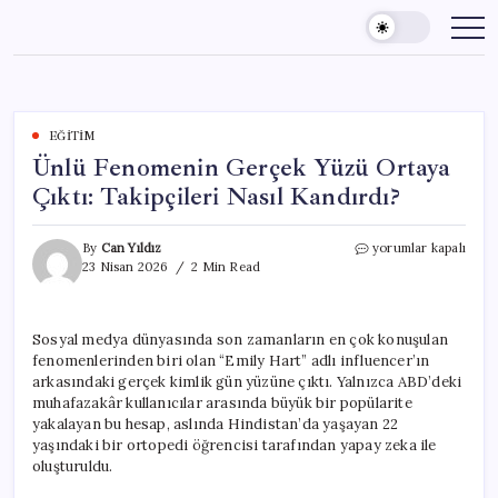
Skip
to
content
EĞITIM
Ünlü Fenomenin Gerçek Yüzü Ortaya
Çıktı: Takipçileri Nasıl Kandırdı?
Ünlü
By
Can Yıldız
yorumlar kapalı
Fenomenin
23 Nisan 2026
2 Min Read
Gerçek
Yüzü
Ortaya
Sosyal medya dünyasında son zamanların en çok konuşulan
Çıktı:
fenomenlerinden biri olan “Emily Hart” adlı influencer’ın
Takipçileri
Nasıl
arkasındaki gerçek kimlik gün yüzüne çıktı. Yalnızca ABD’deki
Kandırdı?
muhafazakâr kullanıcılar arasında büyük bir popülarite
için
yakalayan bu hesap, aslında Hindistan’da yaşayan 22
yaşındaki bir ortopedi öğrencisi tarafından yapay zeka ile
oluşturuldu.