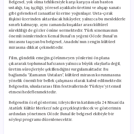
Belgesel, yok olma tehlikesiyle karşı karşıya olan baston
ustalığı, taş işçiliği, yöresel ayakkabı üretimi ve ahşap sanatı
gibi geleneksel zanaatlar üzerine yoğunlaşır. Usta-çırak
ilişkisi üzerinden aktarılacak hikâyeler, yalnızca bu mesleklerle
sınırlı kalmayıp, aynı zamanda kuşaklar arası kültürel
sürekliliği de gözler önüne sermektedir. Türk sinemasının
önemli isimlerinden Kemal Sunal’ın yeğeni Gözde Sunal’ın
imzasını taşıyan bu belgesel, Anadolu’nun zengin kültürel
mirasına dikkat çekmektedir.
Film, gündelik emeğin görünmeyen yönlerini ön plana
çıkararak toplumsal hafızanın yalnızca büyük olaylarla değil,
üretim süreçleriyle şekillendiğini vurgulamaktadır. Bu
bağlamda “Zamanın Ustaları”, kültürel mirasın korunmasına
yönelik önemli bir bellek çalışması olarak kabul edilmektedir.
Belgeselin, uluslararası film festivallerinde Türkiye’yi temsil
etmesi hedeflenmektedir.
Belgeselin özel gösterimi, izleyicilerin katılımıyla 24 Nisan’da
Atatürk Kültür Merkezi’nde gerçekleştirilecek ve gösterimin
ardından yönetmen Gözde Sunal ile belgesel ekibiyle bir
söyleşi programı düzenlenecektir.