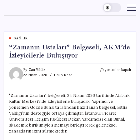
Skip
to
content
SAĞLIK
“Zamanın Ustaları” Belgeseli, AKM’de
İzleyicilerle Buluşuyor
“Zamanın
By
Can Yıldız
yorumlar kapalı
Ustaları”
22 Nisan 2026
1 Min Read
Belgeseli,
AKM’de
İzleyicilerle
“Zamanın Ustaları” belgeseli, 24 Nisan 2026 tarihinde Atatürk
Buluşuyor
Kültür Merkezi’nde izleyicilerle buluşacak. Yapımcı ve
için
yönetmen Gözde Sunal tarafından hazırlanan belgesel, Bitlis
Valiliği’nin desteğiyle ortaya çıkmıştır. İstanbul Ticaret
Üniversitesi İletişim Fakültesi Dekan Yardımcısı olan Sunal,
akademik birikimiyle sinemayı birleştirerek geleneksel
zanaatların izini sürmektedir.