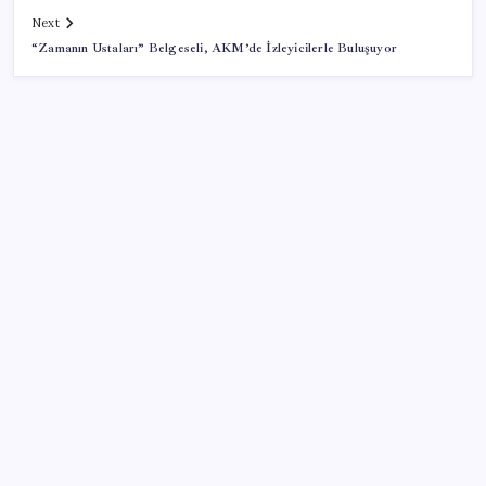
Next
“Zamanın Ustaları” Belgeseli, AKM’de İzleyicilerle Buluşuyor
SON YAZILAR
ASUS ProArt GeForce RTX 5090 Duyuruldu: İşte
Özellikleri
Meta’dan Yazılımcılar için Yeni Araç: Muse Code
Vatandaşın akaryakıt indirimini ÖTV yuttu!
Diş çürüklerine mucize çözüm yolda