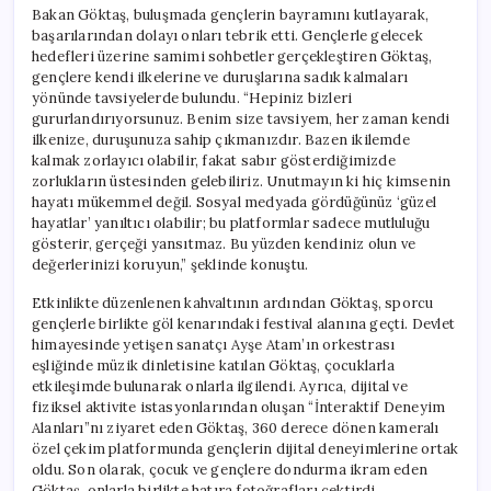
Bakan Göktaş, buluşmada gençlerin bayramını kutlayarak,
başarılarından dolayı onları tebrik etti. Gençlerle gelecek
hedefleri üzerine samimi sohbetler gerçekleştiren Göktaş,
gençlere kendi ilkelerine ve duruşlarına sadık kalmaları
yönünde tavsiyelerde bulundu. “Hepiniz bizleri
gururlandırıyorsunuz. Benim size tavsiyem, her zaman kendi
ilkenize, duruşunuza sahip çıkmanızdır. Bazen ikilemde
kalmak zorlayıcı olabilir, fakat sabır gösterdiğimizde
zorlukların üstesinden gelebiliriz. Unutmayın ki hiç kimsenin
hayatı mükemmel değil. Sosyal medyada gördüğünüz ‘güzel
hayatlar’ yanıltıcı olabilir; bu platformlar sadece mutluluğu
gösterir, gerçeği yansıtmaz. Bu yüzden kendiniz olun ve
değerlerinizi koruyun,” şeklinde konuştu.
Etkinlikte düzenlenen kahvaltının ardından Göktaş, sporcu
gençlerle birlikte göl kenarındaki festival alanına geçti. Devlet
himayesinde yetişen sanatçı Ayşe Atam’ın orkestrası
eşliğinde müzik dinletisine katılan Göktaş, çocuklarla
etkileşimde bulunarak onlarla ilgilendi. Ayrıca, dijital ve
fiziksel aktivite istasyonlarından oluşan “İnteraktif Deneyim
Alanları”nı ziyaret eden Göktaş, 360 derece dönen kameralı
özel çekim platformunda gençlerin dijital deneyimlerine ortak
oldu. Son olarak, çocuk ve gençlere dondurma ikram eden
Göktaş, onlarla birlikte hatıra fotoğrafları çektirdi.