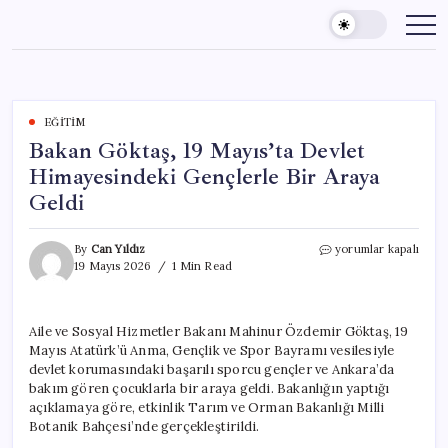
Skip
to
content
EĞITIM
Bakan Göktaş, 19 Mayıs’ta Devlet
Himayesindeki Gençlerle Bir Araya
Geldi
Bakan
By
Can Yıldız
yorumlar kapalı
Göktaş,
19 Mayıs 2026
1 Min Read
19
Mayıs’ta
Devlet
Aile ve Sosyal Hizmetler Bakanı Mahinur Özdemir Göktaş, 19
Himayesindeki
Mayıs Atatürk’ü Anma, Gençlik ve Spor Bayramı vesilesiyle
Gençlerle
Bir
devlet korumasındaki başarılı sporcu gençler ve Ankara’da
Araya
bakım gören çocuklarla bir araya geldi. Bakanlığın yaptığı
Geldi
açıklamaya göre, etkinlik Tarım ve Orman Bakanlığı Milli
için
Botanik Bahçesi’nde gerçekleştirildi.