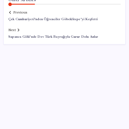
Previous
Çek Cumhuriyeti’nden Öğrenciler Göbeklitepe’yi Keşfetti
Next
Sapanca Gölü’nde Dev Türk Bayrağıyla Gurur Dolu Anlar
SON YAZILAR
ASUS ProArt GeForce RTX 5090 Duyuruldu: İşte
Özellikleri
Meta’dan Yazılımcılar için Yeni Araç: Muse Code