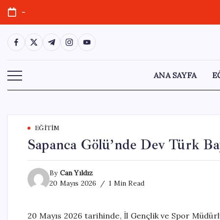
Skip
-
to
content
https://www.facebook.com/
https://twitter.com/
https://t.me/
https://www.instagram.com/
https://youtube.com/
ANA SAYFA
E
EĞITIM
Sapanca Gölü’nde Dev Türk Ba
By
Can Yıldız
20 Mayıs 2026
1 Min Read
20 Mayıs 2026 tarihinde, İl Gençlik ve Spor Müdürl