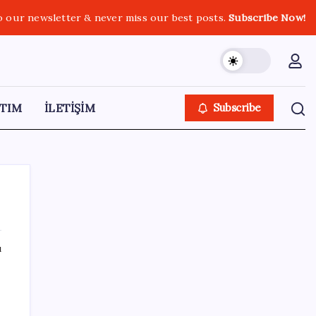
o our newsletter & never miss our best posts.
Subscribe Now!
TIM
İLETİŞİM
Subscribe
ı
SON YAZILAR
Google Maps’e Gelen Ask Maps Özelliği
Neler Sunuyor?