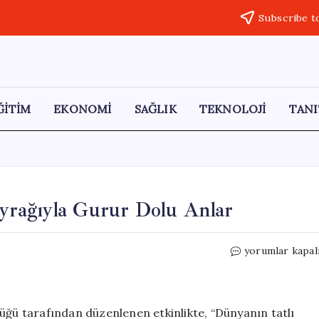
Subscribe t
ĞİTİM
EKONOMİ
SAĞLIK
TEKNOLOJİ
TANI
yrağıyla Gurur Dolu Anlar
Sapanca
yorumlar kapal
Gölü’nde
Dev
Türk
Bayrağıyla
üğü tarafından düzenlenen etkinlikte, “Dünyanın tatlı