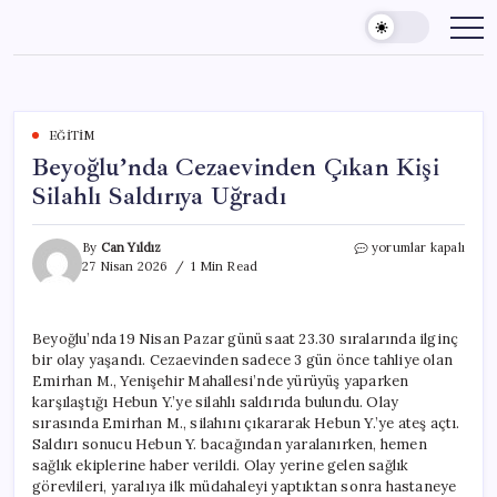
Skip
to
content
EĞITIM
Beyoğlu’nda Cezaevinden Çıkan Kişi
Silahlı Saldırıya Uğradı
Beyoğlu’nda
By
Can Yıldız
yorumlar kapalı
Cezaevinden
27 Nisan 2026
1 Min Read
Çıkan
Kişi
Silahlı
Beyoğlu’nda 19 Nisan Pazar günü saat 23.30 sıralarında ilginç
Saldırıya
bir olay yaşandı. Cezaevinden sadece 3 gün önce tahliye olan
Uğradı
için
Emirhan M., Yenişehir Mahallesi’nde yürüyüş yaparken
karşılaştığı Hebun Y.’ye silahlı saldırıda bulundu. Olay
sırasında Emirhan M., silahını çıkararak Hebun Y.’ye ateş açtı.
Saldırı sonucu Hebun Y. bacağından yaralanırken, hemen
sağlık ekiplerine haber verildi. Olay yerine gelen sağlık
görevlileri, yaralıya ilk müdahaleyi yaptıktan sonra hastaneye