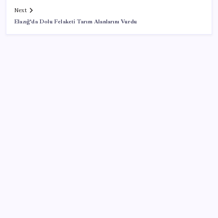
Next
Elazığ’da Dolu Felaketi Tarım Alanlarını Vurdu
SON YAZILAR
ASUS ProArt GeForce RTX 5090 Duyuruldu: İşte
Özellikleri
Meta’dan Yazılımcılar için Yeni Araç: Muse Code
Vatandaşın akaryakıt indirimini ÖTV yuttu!
Diş çürüklerine mucize çözüm yolda