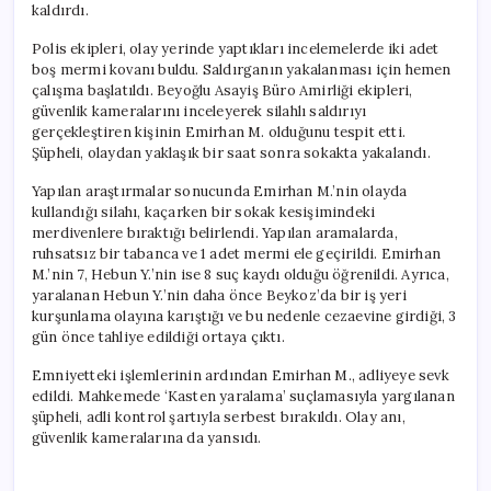
kaldırdı.
Polis ekipleri, olay yerinde yaptıkları incelemelerde iki adet
boş mermi kovanı buldu. Saldırganın yakalanması için hemen
çalışma başlatıldı. Beyoğlu Asayiş Büro Amirliği ekipleri,
güvenlik kameralarını inceleyerek silahlı saldırıyı
gerçekleştiren kişinin Emirhan M. olduğunu tespit etti.
Şüpheli, olaydan yaklaşık bir saat sonra sokakta yakalandı.
Yapılan araştırmalar sonucunda Emirhan M.’nin olayda
kullandığı silahı, kaçarken bir sokak kesişimindeki
merdivenlere bıraktığı belirlendi. Yapılan aramalarda,
ruhsatsız bir tabanca ve 1 adet mermi ele geçirildi. Emirhan
M.’nin 7, Hebun Y.’nin ise 8 suç kaydı olduğu öğrenildi. Ayrıca,
yaralanan Hebun Y.’nin daha önce Beykoz’da bir iş yeri
kurşunlama olayına karıştığı ve bu nedenle cezaevine girdiği, 3
gün önce tahliye edildiği ortaya çıktı.
Emniyetteki işlemlerinin ardından Emirhan M., adliyeye sevk
edildi. Mahkemede ‘Kasten yaralama’ suçlamasıyla yargılanan
şüpheli, adli kontrol şartıyla serbest bırakıldı. Olay anı,
güvenlik kameralarına da yansıdı.