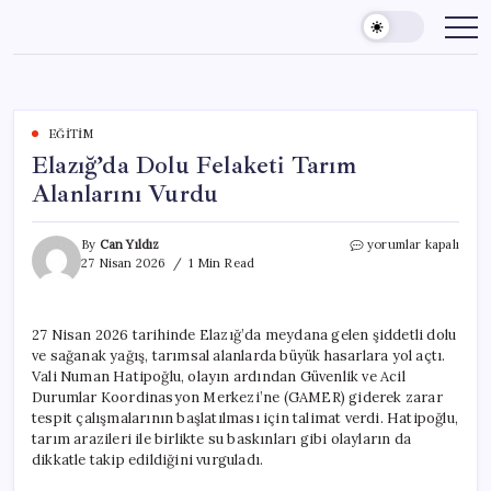
Skip
to
content
EĞITIM
Elazığ’da Dolu Felaketi Tarım
Alanlarını Vurdu
Elazığ’da
By
Can Yıldız
yorumlar kapalı
Dolu
27 Nisan 2026
1 Min Read
Felaketi
Tarım
Alanlarını
27 Nisan 2026 tarihinde Elazığ’da meydana gelen şiddetli dolu
Vurdu
ve sağanak yağış, tarımsal alanlarda büyük hasarlara yol açtı.
için
Vali Numan Hatipoğlu, olayın ardından Güvenlik ve Acil
Durumlar Koordinasyon Merkezi’ne (GAMER) giderek zarar
tespit çalışmalarının başlatılması için talimat verdi. Hatipoğlu,
tarım arazileri ile birlikte su baskınları gibi olayların da
dikkatle takip edildiğini vurguladı.