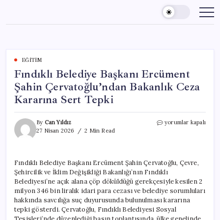
Skip
to
content
EĞITIM
Fındıklı Belediye Başkanı Ercüment
Şahin Çervatoğlu’ndan Bakanlık Ceza
Kararına Sert Tepki
Fındıklı
By
Can Yıldız
yorumlar kapalı
Belediye
27 Nisan 2026
2 Min Read
Başkanı
Ercüment
Şahin
Fındıklı Belediye Başkanı Ercüment Şahin Çervatoğlu, Çevre,
Çervatoğlu’ndan
Şehircilik ve İklim Değişikliği Bakanlığı’nın Fındıklı
Bakanlık
Ceza
Belediyesi’ne açık alana çöp döküldüğü gerekçesiyle kesilen 2
Kararına
milyon 346 bin liralık idari para cezası ve belediye sorumluları
Sert
hakkında savcılığa suç duyurusunda bulunulması kararına
Tepki
tepki gösterdi. Çervatoğlu, Fındıklı Belediyesi Sosyal
için
Tesisleri’nde düzenlediği basın toplantısında, ülke genelinde