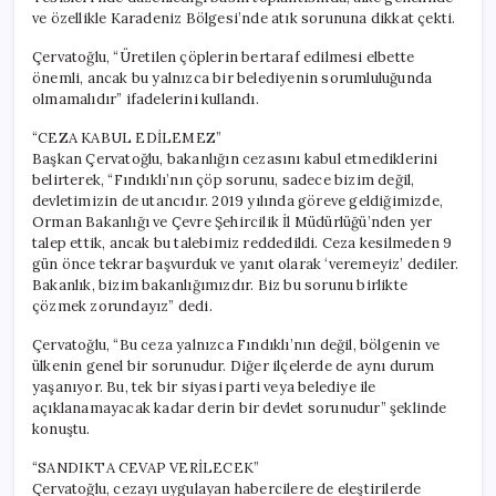
ve özellikle Karadeniz Bölgesi’nde atık sorununa dikkat çekti.
Çervatoğlu, “Üretilen çöplerin bertaraf edilmesi elbette
önemli, ancak bu yalnızca bir belediyenin sorumluluğunda
olmamalıdır” ifadelerini kullandı.
“CEZA KABUL EDİLEMEZ”
Başkan Çervatoğlu, bakanlığın cezasını kabul etmediklerini
belirterek, “Fındıklı’nın çöp sorunu, sadece bizim değil,
devletimizin de utancıdır. 2019 yılında göreve geldiğimizde,
Orman Bakanlığı ve Çevre Şehircilik İl Müdürlüğü’nden yer
talep ettik, ancak bu talebimiz reddedildi. Ceza kesilmeden 9
gün önce tekrar başvurduk ve yanıt olarak ‘veremeyiz’ dediler.
Bakanlık, bizim bakanlığımızdır. Biz bu sorunu birlikte
çözmek zorundayız” dedi.
Çervatoğlu, “Bu ceza yalnızca Fındıklı’nın değil, bölgenin ve
ülkenin genel bir sorunudur. Diğer ilçelerde de aynı durum
yaşanıyor. Bu, tek bir siyasi parti veya belediye ile
açıklanamayacak kadar derin bir devlet sorunudur” şeklinde
konuştu.
“SANDIKTA CEVAP VERİLECEK”
Çervatoğlu, cezayı uygulayan habercilere de eleştirilerde